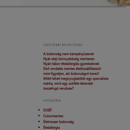
LEGUTÓBBI BEJEGYZÉSEK
A biztonság nem kampányüzenet
Nyár eleji könnyebbség mentesen
Nyári tábor ételallergiás gyerekeknek
Első rendelés mentes ételkiszállításból:
mire figyeljen, aki biztonságot keres?
Miért lehet megnyugtatóbb egy specialista
márka, mint egy sokféle étrendet
összefogó rendszer?
KATEGÓRIA
DrSÉF
Cukormentes
Élelmiszer biztonság
Ételallergia