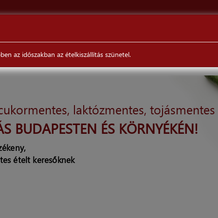
ÉTELEINKRŐL
VÉLEMÉNYEK
RENDELÉS/SZÁLLÍTÁS
en az időszakban az ételkiszállítás szünetel.
 cukormentes, laktózmentes, tojásmentes
ÁS BUDAPESTEN ÉS KÖRNYÉKÉN!
rzékeny,
tes ételt keresőknek