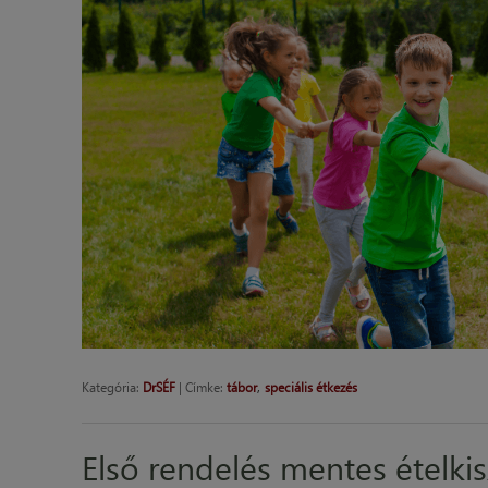
,
Kategória:
DrSÉF
|
Címke:
tábor
speciális étkezés
Első rendelés mentes ételkisz