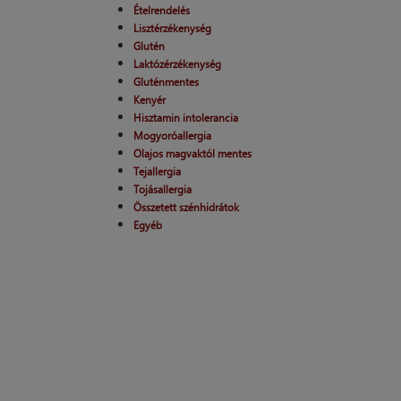
Ételrendelés
Lisztérzékenység
Glutén
Laktózérzékenység
Gluténmentes
Kenyér
Hisztamin intolerancia
Mogyoróallergia
Olajos magvaktól mentes
Tejallergia
Tojásallergia
Összetett szénhidrátok
Egyéb