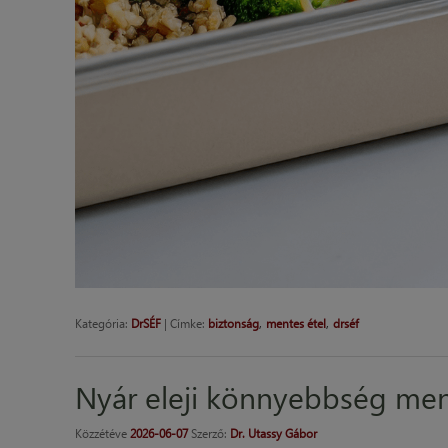
,
,
Kategória:
DrSÉF
|
Címke:
biztonság
mentes étel
drséf
Nyár eleji könnyebbség me
Közzétéve
2026-06-07
Szerző:
Dr. Utassy Gábor