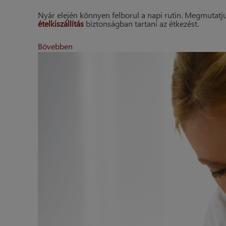
Nyár elején könnyen felborul a napi rutin. Megmutatj
ételkiszállítás
biztonságban tartani az étkezést.
Bővebben