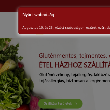
Nyári szabadság
ÉTLAP
Augusztus 10. és 23. között szabadságon leszünk, ezért ebb
DrSéf
Gluténmentes, tejmentes,
ÉTEL HÁZHOZ SZÁLLÍT
Gluténérzékeny, tejallergiás, laktózé
tojásallergiás, biztonsan allergénmen
Szállítási területek