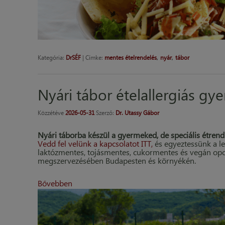
,
,
Kategória:
DrSÉF
|
Címke:
mentes ételrendelés
nyár
tábor
Nyári tábor ételallergiás gy
Közzétéve
2026-05-31
Szerző:
Dr. Utassy Gábor
Nyári táborba készül a gyermeked, de speciális étren
Vedd fel velünk a kapcsolatot ITT,
és egyeztessünk a le
laktózmentes, tojásmentes, cukormentes és vegán opció
megszervezésében Budapesten és környékén.
Bővebben