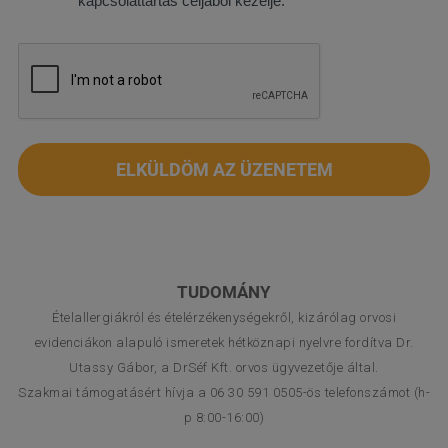
kapcsolattartás céljából kezelje.
ELKÜLDÖM AZ ÜZENETEM
TUDOMÁNY
Ételallergiákról és ételérzékenységekről, kizárólag orvosi
evidenciákon alapuló ismeretek hétköznapi nyelvre fordítva Dr.
Utassy Gábor, a DrSéf Kft. orvos ügyvezetője által.
Szakmai támogatásért hívja a 06 30 591 0505-ös telefonszámot (h-
p 8:00-16:00)