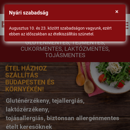
×
Nyári szabadság
BEJELENTKEZÉS
Augusztus 10. és 23. között szabadságon vagyunk, ezért
ebben az időszakban az ételkiszállítás szünetel.
DrSéf
GLUTÉNMENTES, TEJMENTES,
CUKORMENTES, LAKTÓZMENTES,
TOJÁSMENTES
ÉTEL HÁZHOZ
SZÁLLÍTÁS
BUDAPESTEN ÉS
KÖRNYÉKÉN!
Gluténérzékeny, tejallergiás,
laktózérzékeny,
tojásallergiás, biztonsan allergénmentes
ételt keresőknek