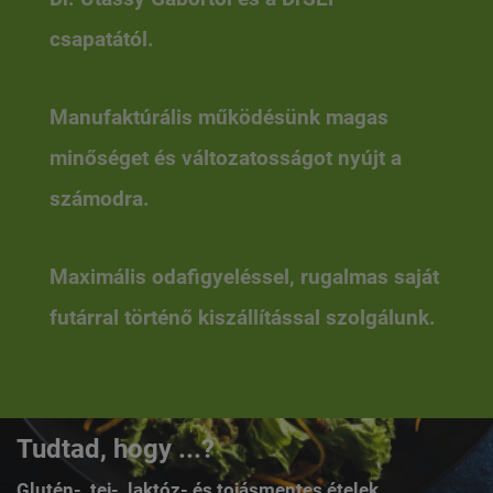
csapatától.
Manufaktúrális működésünk magas
minőséget és változatosságot nyújt a
számodra.
Maximális odafigyeléssel, rugalmas saját
futárral történő kiszállítással szolgálunk.
Tudtad, hogy ...?
Glutén-, tej-, laktóz- és tojásmentes ételek.