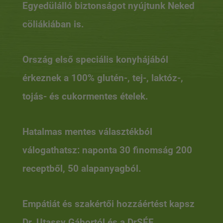
Egyedülálló biztonságot nyújtunk Neked
cöliákiában is.
Ország első speciális konyhájából
érkeznek a 100% glutén-, tej-, laktóz-,
tojás- és cukormentes ételek.
Hatalmas mentes választékból
válogathatsz: naponta 30 finomság 200
receptből, 50 alapanyagból.
Empátiát és szakértői hozzáértést kapsz
Dr. Utassy Gábortól és a DrSÉF