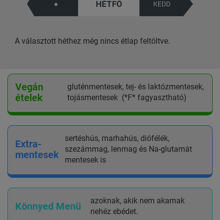
HÉTFŐ
●
KEDD
A választott héthez még nincs étlap feltöltve.
Vegán
gluténmentesek, tej- és laktózmentesek,
ételek
tojásmentesek (*F* fagyasztható)
sertéshús, marhahús, diófélék,
Extra-
szezámmag, lenmag és Na-glutamát
mentesek
mentesek is
azoknak, akik nem akarnak
Könnyed Menü
nehéz ebédet.