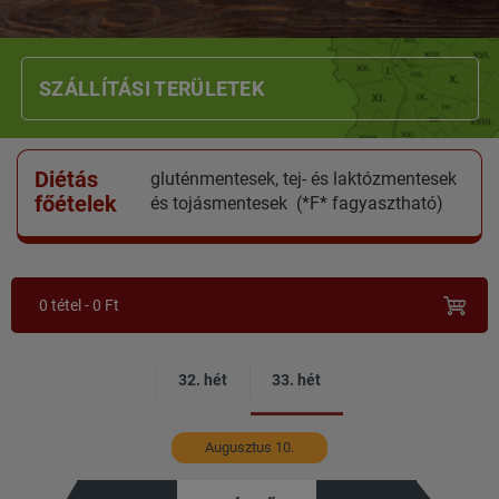
SZÁLLÍTÁSI TERÜLETEK
Diétás
gluténmentesek, tej- és laktózmentesek
főételek
és tojásmentesek (*F* fagyasztható)
0
tétel -
0
Ft
32. hét
33. hét
Augusztus 10.