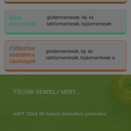
Napi
gluténmentesek, tej- és
étkezések
laktózmentesek, tojásmentesek
Cölibiztos
gluténmentesek, tej- és
szendvics
laktózmentesek, tojásmentesek is
csomagok
TŐLÜNK RENDELJ MERT...
AMIT CSAK MI tudunk biztosítani számodra: