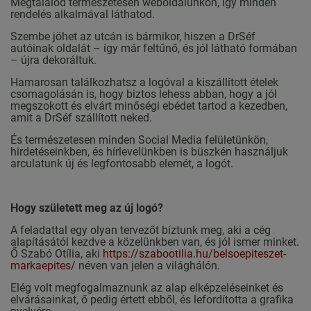
Megtalálod természetesen weboldalunkon, így minden
rendelés alkalmával láthatod.
Szembe jöhet az utcán is bármikor, hiszen a DrSéf
autóinak oldalát – így már feltűnő, és jól látható formában
– újra dekoráltuk.
Hamarosan találkozhatsz a logóval a kiszállított ételek
csomagolásán is, hogy biztos lehess abban, hogy a jól
megszokott és elvárt minőségi ebédet tartod a kezedben,
amit a DrSéf szállított neked.
És természetesen minden Social Media felületünkön,
hirdetéseinkben, és hírlevelünkben is büszkén használjuk
arculatunk új és legfontosabb elemét, a logót.
Hogy született meg az új logó?
A feladattal egy olyan tervezőt bíztunk meg, aki a cég
alapításától kezdve a közelünkben van, és jól ismer minket.
Ő Szabó Otília, aki
https://szabootilia.hu/belsoepiteszet-
markaepites/
néven van jelen a világhálón.
Elég volt megfogalmaznunk az alap elképzeléseinket és
elvárásainkat, ő pedig értett ebből, és lefordította a grafika