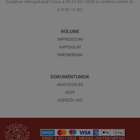
Szakmai támogatásért hívja a 06 30 591 0505-ös telefonszámot (h-
p 8:00-16:00)
RÓLUNK
IMPRESSZUM
KAPCSOLAT
PARTNEREINK
DOKUMENTUMOK
ADATKEZELÉS
ÁSZF
SZERZŐI JOG
DRSÉF
© 2011-2026
MINDEN JOG FENTARTVA!