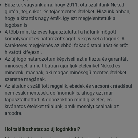
Büszkék vagyunk arra, hogy 2011. óta szállítunk Neked
glutén-, tej, cukor- és tojásmentes ételeket. Hiszünk abban,
hogy a kitartás nagy érték, így ezt megjelenítettük a
logóban is.
A több mint tíz éves tapasztalattal a hátunk mögött
komolyságot és határozottságot is képvisel a logónk. A
karakteres megjelenés az ebből fakadó stabilitást és erőt
hivatott kifejezni.
Az új logó határozottan képviseli azt a tiszta és garantált
minőséget, amiért bátran ajánljuk ételeinket Neked és
mindenki másnak, aki magas minőségű mentes ételeket
szeretne magának.
Az általunk szállított reggelik, ebédek és vacsorák ráadásul
nem csak mentesek, de finomak is, ahogy azt már
tapasztalhattad. A dobozokban mindig ízletes, és
kívánatos ételeket tálalunk, amik mosolyt csalnak az
arcodra.
Hol találkozhatsz az új logónkkal?