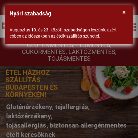
×
Nyári szabadság
BEJELENTKEZÉS
Augusztus 10. és 23. között szabadságon leszünk, ezért
ebben az időszakban az ételkiszállítás szünetel.
DrSéf
GLUTÉNMENTES, TEJMENTES,
CUKORMENTES, LAKTÓZMENTES,
TOJÁSMENTES
ÉTEL HÁZHOZ
SZÁLLÍTÁS
BUDAPESTEN ÉS
KÖRNYÉKÉN!
Gluténérzékeny, tejallergiás,
laktózérzékeny,
tojásallergiás, biztonsan allergénmentes
ételt keresőknek