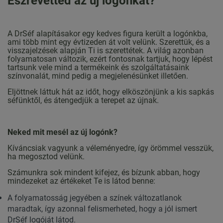
Észrevetted az új logónkat?
A DrSéf alapításakor egy kedves figura került a logónkba,
ami több mint egy évtizeden át volt velünk. Szerettük, és a
visszajelzések alapján Ti is szerettétek. A világ azonban
folyamatosan változik, ezért fontosnak tartjuk, hogy lépést
tartsunk vele mind a termékeink és szolgáltatásaink
színvonalát, mind pedig a megjelenésünket illetően.
Eljöttnek láttuk hát az időt, hogy elköszönjünk a kis sapkás
séfünktől, és átengedjük a terepet az újnak.
Neked mit mesél az új logónk?
Kíváncsiak vagyunk a véleményedre, így örömmel vesszük,
ha megosztod velünk.
Számunkra sok mindent kifejez, és bízunk abban, hogy
mindezeket az értékeket Te is látod benne:
A folyamatosság jegyében a színek változatlanok
maradtak, így azonnal felismerheted, hogy a jól ismert
DrSéf logóját látod.