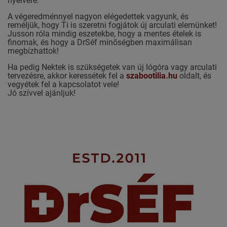
nyelvére.
A végeredménnyel nagyon elégedettek vagyunk, és
reméljük, hogy Ti is szeretni fogjátok új arculati elemünket!
Jusson róla mindig eszetekbe, hogy a mentes ételek is
finomak, és hogy a DrSéf minőségben maximálisan
megbízhattok!
Ha pedig Nektek is szükségetek van új lógóra vagy arculati
tervezésre, akkor keressétek fel a
szabootilia.hu
oldalt, és
vegyétek fel a kapcsolatot vele!
Jó szívvel ajánljuk!