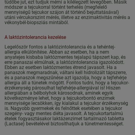
tüdőbe jut, ezt tudjuk mérni a kilélegzett levegőben. Másik
módszer a tejcukorral történt terhelés (megfelelő
mennyiségű tejcukor szájon át történő bejuttatásával)
utáni vércukorszint mérés, illetve az enzimaktivitás mérés a
vékonybél-biopsziás mintából.
A laktózintolerancia kezelése
Legelőször fontos a laktózintolerancia és a tehéntej-
allergia elkülönítése. Abban az esetben, ha a nem
anyatejes kisbaba laktózmentes tejalapú tápszert kap, és
erre panaszai elmúlnak, a laktózintolerancia igazolódott.
Ebben az esetben laktózmentes étrend javasolt. Ha a
panaszok megmaradnak, váltani kell hidrolizált tápszerre,
és a panaszok megszűnése azt igazolja, hogy a tejfehérje
allergia áll a tünetek mögött. Fontos tudni, hogy a tejcukor-
érzékenység párosulhat tejfehérje-allergiával is! Hiszen
allergiában a bélbolyhok károsodnak, aminek egyik
következménye lehet, hogy a tejcukorbontó enzimek
mennyisége lecsökken, így kialakul a tejcukor érzékenység
is. Nagyobb gyermekek és felnőttek esetében a tejcukor
szegény- vagy mentes diéta javasolt. A tejcukortartalmú
ételek fogyasztásakor laktázenzimet tartalmazó tabletta
(Lactase) bevételével biztosíthatjuk a tünetmentességet.