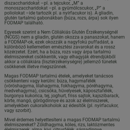
diszaccharidokat –pl. a tejcukor, „M” a
monoszaccharidokat –pl. a gyümölcscukor, „P” a
poliolokat –ide tartozik pl. a nyírfacukor is). A gliadin,
glutén tartalmú gabonákban (búza, rozs, árpa) sok ilyen
FODMAP található.
Egyesek szerint a Nem Cöliákiás Glutén Érzékenységnél
(NCGS) nem a gliadin, glutén okozza a panaszokat, hanem
a FODMAP-ok, ezek okozzák a nagyfokú puffadást, a
különböző kellemetlen emésztési zavarokat és a rossz
közérzetet. Ezért, ha a búza, rozs vagy árpa tartalmú
élelmiszereket csökkentik, vagy elhagyják étrendjükből
akkor a cöliákiára (lisztérzékenységre) jellemző tünetek
csökkenek illetve megszűnnek.
Magas FODMAP tartalmú ételek, amelyeket tanácsos
csökkenteni vagy kerülni: búza, hagymafélék
(vöröshagyma, lilahagyma, fokhagyma, póréhagyma,
medvehagyma), csicsóka, hüvelyesek, káposztafélék,
burgonya kukorica, tej, joghurt, friss sajtok, kajszibarack,
körte, mangó, görögdinnye és azok az élelmiszerek,
amelyekben cukoralkoholok az édesítők (pl. nyírfacukor,
vagy szorbit).
Mivel érdemes helyettesíteni a magas FODMAP tartalmú
élelmiszereket? Zöldhagyma, köles, rizs, laktózmentes
élelmiszerek, alma, kivi, citrusfélék, sárgadinnye,