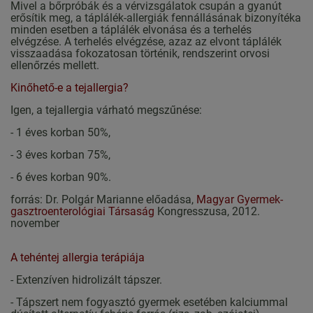
Mivel a bőrpróbák és a vérvizsgálatok csupán a gyanút
erősítik meg, a táplálék-allergiák fennállásának bizonyítéka
minden esetben a táplálék elvonása és a terhelés
elvégzése. A terhelés elvégzése, azaz az elvont táplálék
visszaadása fokozatosan történik, rendszerint orvosi
ellenőrzés mellett.
Kinőhető-e a tejallergia?
Igen, a tejallergia várható megszűnése:
- 1 éves korban 50%,
- 3 éves korban 75%,
- 6 éves korban 90%.
forrás: Dr. Polgár Marianne előadása,
Magyar Gyermek-
gasztroenterológiai Társaság
Kongresszusa, 2012.
november
A tehéntej allergia terápiája
- Extenzíven hidrolizált tápszer.
- Tápszert nem fogyasztó gyermek esetében kalciummal