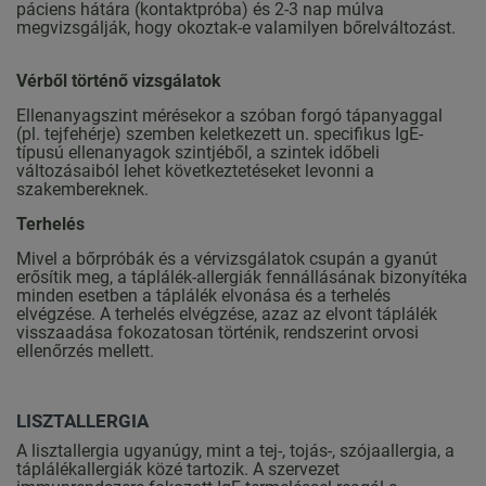
páciens hátára (kontaktpróba) és 2-3 nap múlva
megvizsgálják, hogy okoztak-e valamilyen bőrelváltozást.
Vérből történő vizsgálatok
Ellenanyagszint mérésekor a szóban forgó tápanyaggal
(pl. tejfehérje) szemben keletkezett un. specifikus IgE-
típusú ellenanyagok szintjéből, a szintek időbeli
változásaiból lehet következtetéseket levonni a
szakembereknek.
Terhelés
Mivel a bőrpróbák és a vérvizsgálatok csupán a gyanút
erősítik meg, a táplálék-allergiák fennállásának bizonyítéka
minden esetben a táplálék elvonása és a terhelés
elvégzése. A terhelés elvégzése, azaz az elvont táplálék
visszaadása fokozatosan történik, rendszerint orvosi
ellenőrzés mellett.
LISZTALLERGIA
A lisztallergia ugyanúgy, mint a tej-, tojás-, szójaallergia, a
táplálékallergiák közé tartozik. A szervezet