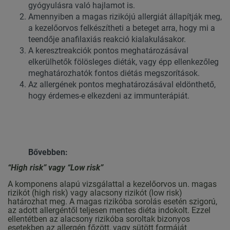
gyógyulásra való hajlamot is.
Amennyiben a magas rizikójú allergiát állapítják meg,
a kezelőorvos felkészítheti a beteget arra, hogy mi a
teendője anafilaxiás reakció kialakulásakor.
A keresztreakciók pontos meghatározásával
elkerülhetők fölösleges diéták, vagy épp ellenkezőleg
meghatározhatók fontos diétás megszorítások.
Az allergének pontos meghatározásával eldönthető,
hogy érdemes-e elkezdeni az immunterápiát.
Bővebben:
“High risk” vagy “Low risk”
A komponens alapú vizsgálattal a kezelőorvos un. magas
rizikót (high risk) vagy alacsony rizikót (low risk)
határozhat meg. A magas rizikóba sorolás esetén szigorú,
az adott allergéntől teljesen mentes diéta indokolt. Ezzel
ellentétben az alacsony rizikóba soroltak bizonyos
esetekben az allergén főzött, vagy sütött formáját