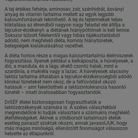
A tej értékes fehérje, aminosav, zsír, szénhidrát, ásványi
anyag és vitamin tartalma mellett az egyik legjobb
kalciumforrásnak tekinthető. A tej és tejtermékek teljes
kiiktatása az étrendből nagyon nagy feladat elé állítja a
tejcukor-érzékenyt- a diétának hiánypótlónak is kell lennie.
Sokszor túlzott félelemtől vagy hibás tájékoztatásból
adódó, nem megfelelő diéta, komoly hiánytünetek,
betegségek kialakulásához vezethet.
A diéta fontos része a magas kalciumtartalmú élelmiszerek
fogyasztása. Ilyenek például a kelkáposzta, a hüvelyesek, a
dió, a mandula, és a lágy, ehető csontú halak, mint a
szardínia, a makréla vagy a lazac. A hüvelyesek alacsony
laktóz tartalma általában a tejcukor-érzékenységből adódó
klinikai tüneteket nem okoz, de a felfúvódást okozó
hatásuk – ami felerősítheti a laktózintolerancia hasonló
tünetét – miatt óvatosabban fogyasztandók.
DrSÉF ételei biztonságosan fogyaszthatók a
laktózérzékenyek számára is. A széles választékból
megrendelőink ki tudják választani a számukra megfelelő
ételféleségeket. Akinek a zöldborsót tartalmazó ételek
esetleg panaszt szoktak okozni, annak javasolJUK, hogy
más magas minőségű, ellenőrzött finomságot válasszon
helyette az étlapunkról.