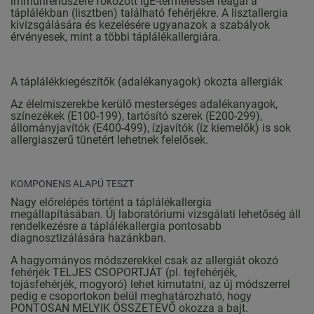
immunrendszere fokozott IgE-termeléssel reagál a
táplálékban (lisztben) található fehérjékre. A lisztallergia
kivizsgálására és kezelésére ugyanazok a szabályok
érvényesek, mint a többi táplálékallergiára.
A táplálékkiegészítők (adalékanyagok) okozta allergiák
Az élelmiszerekbe kerülő mesterséges adalékanyagok,
színezékek (E100-199), tartósító szerek (E200-299),
állományjavítók (E400-499), ízjavítók (íz kiemelők) is sok
allergiaszerű tünetért lehetnek felelősek.
KOMPONENS ALAPÚ TESZT
Nagy előrelépés történt a táplálékallergia
megállapításában. Új laboratóriumi vizsgálati lehetőség áll
rendelkezésre a táplálékallergia pontosabb
diagnosztizálására hazánkban.
A hagyományos módszerekkel csak az allergiát okozó
fehérjék TELJES CSOPORTJÁT (pl. tejfehérjék,
tojásfehérjék, mogyoró) lehet kimutatni, az új módszerrel
pedig e csoportokon belül meghatározható, hogy
PONTOSAN MELYIK ÖSSZETEVŐ okozza a bajt.