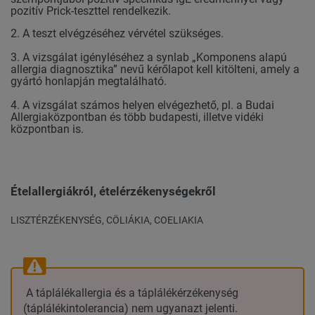
pozitív Prick-teszttel rendelkezik.
2. A teszt elvégzéséhez vérvétel szükséges.
3. A vizsgálat igényléséhez a synlab „Komponens alapú
allergia diagnosztika” nevű kérőlapot kell kitölteni, amely a
gyártó honlapján megtalálható.
4. A vizsgálat számos helyen elvégezhető, pl. a Budai
Allergiaközpontban és több budapesti, illetve vidéki
központban is.
Ételallergiákról, ételérzékenységekről
LISZTÉRZÉKENYSÉG, CÖLIÁKIA, COELIAKIA
A táplálékallergia és a táplálékérzékenység
(táplálékintolerancia) nem ugyanazt jelenti.