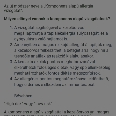
Az új módszer neve a „Komponens alapú allergia
vizsgálat”.
Milyen előnyei vannak a komponens alapú vizsgálatnak?
A vizsgálat segítségével a kezelőorvos
megállapíthatja a táplálékallergia súlyosságát, és a
gyógyulásra való hajlamot is.
Amennyiben a magas rizikójú allergiát állapítják meg,
a kezelőorvos felkészítheti a beteget arra, hogy mi a
teendője anafilaxiás reakció kialakulásakor.
A keresztreakciók pontos meghatározásával
elkerülhetők fölösleges diéták, vagy épp ellenkezőleg
meghatározhatók fontos diétás megszorítások.
Az allergének pontos meghatározásával eldönthető,
hogy érdemes-e elkezdeni az immunterápiát.
Bővebben:
“High risk” vagy “Low risk”
A komponens alapú vizsgálattal a kezelőorvos un. magas