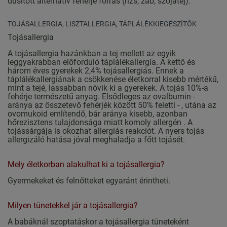
dúsított alternatív fehérje forrás (rizs, zab, szójatej).
TOJÁSALLERGIA, LISZTALLERGIA, TÁPLÁLÉKKIEGÉSZÍTŐK
Tojásallergia
A tojásallergia hazánkban a tej mellett az egyik
leggyakrabban előforduló táplálékallergia. A kettő és
három éves gyerekek 2,4% tojásallergiás. Ennek a
táplálékallergiának a csökkenése életkorral kisebb mértékű,
mint a tejé, lassabban növik ki a gyerekek. A tojás 10%-a
fehérje természetű anyag. Elsődleges az ovalbumin -
aránya az összetevő fehérjék között 50% feletti - , utána az
ovomukoid említendő, bár aránya kisebb, azonban
hőrezisztens tulajdonsága miatt komoly allergén . A
tojássárgája is okozhat allergiás reakciót. A nyers tojás
allergizáló hatása jóval meghaladja a főtt tojásét.
Mely életkorban alakulhat ki a tojásallergia?
Gyermekeket és felnőtteket egyaránt érintheti.
Milyen tünetekkel jár a tojásallergia?
A babáknál szoptatáskor a tojásallergia tüneteként