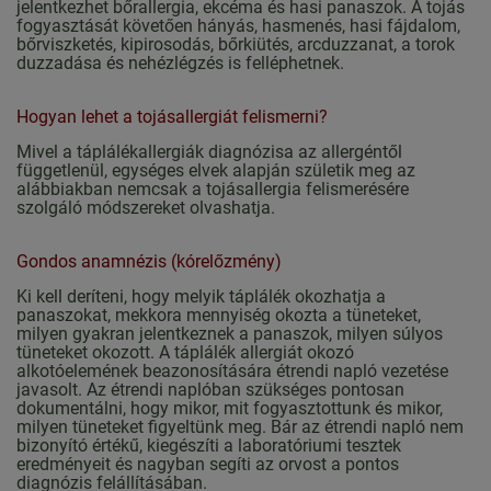
jelentkezhet bőrallergia, ekcéma és hasi panaszok. A tojás
fogyasztását követően hányás, hasmenés, hasi fájdalom,
bőrviszketés, kipirosodás, bőrkiütés, arcduzzanat, a torok
duzzadása és nehézlégzés is felléphetnek.
Hogyan lehet a tojásallergiát felismerni?
Mivel a táplálékallergiák diagnózisa az allergéntől
függetlenül, egységes elvek alapján születik meg az
alábbiakban nemcsak a tojásallergia felismerésére
szolgáló módszereket olvashatja.
Gondos anamnézis (kórelőzmény)
Ki kell deríteni, hogy melyik táplálék okozhatja a
panaszokat, mekkora mennyiség okozta a tüneteket,
milyen gyakran jelentkeznek a panaszok, milyen súlyos
tüneteket okozott. A táplálék allergiát okozó
alkotóelemének beazonosítására étrendi napló vezetése
javasolt. Az étrendi naplóban szükséges pontosan
dokumentálni, hogy mikor, mit fogyasztottunk és mikor,
milyen tüneteket figyeltünk meg. Bár az étrendi napló nem
bizonyító értékű, kiegészíti a laboratóriumi tesztek
eredményeit és nagyban segíti az orvost a pontos
diagnózis felállításában.