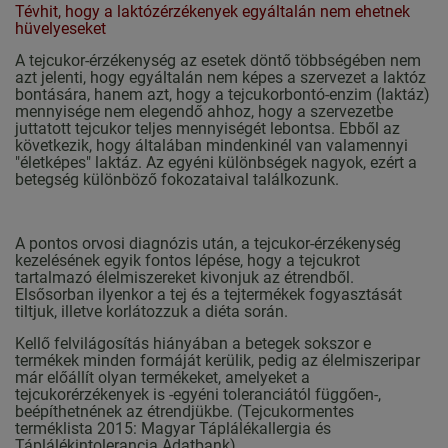
Tévhit, hogy a laktózérzékenyek egyáltalán nem ehetnek
hüvelyeseket
A tejcukor-érzékenység az esetek döntő többségében nem
azt jelenti, hogy egyáltalán nem képes a szervezet a laktóz
bontására, hanem azt, hogy a tejcukorbontó-enzim (laktáz)
mennyisége nem elegendő ahhoz, hogy a szervezetbe
juttatott tejcukor teljes mennyiségét lebontsa. Ebből az
következik, hogy általában mindenkinél van valamennyi
"életképes" laktáz. Az egyéni különbségek nagyok, ezért a
betegség különböző fokozataival találkozunk.
A pontos orvosi diagnózis után, a tejcukor-érzékenység
kezelésének egyik fontos lépése, hogy a tejcukrot
tartalmazó élelmiszereket kivonjuk az étrendből.
Elsősorban ilyenkor a tej és a tejtermékek fogyasztását
tiltjuk, illetve korlátozzuk a diéta során.
Kellő felvilágosítás hiányában a betegek sokszor e
termékek minden formáját kerülik, pedig az élelmiszeripar
már előállít olyan termékeket, amelyeket a
tejcukorérzékenyek is -egyéni toleranciától függően-,
beépíthetnének az étrendjükbe. (Tejcukormentes
terméklista 2015: Magyar Táplálékallergia és
Táplálékintolerancia Adatbank)