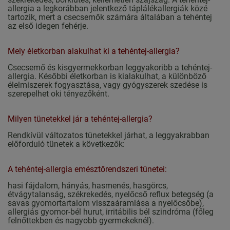
allergia a legkorábban jelentkező táplálékallergiák közé
tartozik, mert a csecsemők számára általában a tehéntej
az első idegen fehérje.
Mely életkorban alakulhat ki a tehéntej-allergia?
Csecsemő és kisgyermekkorban leggyakoribb a tehéntej-
allergia. Későbbi életkorban is kialakulhat, a különböző
élelmiszerek fogyasztása, vagy gyógyszerek szedése is
szerepelhet oki tényezőként.
Milyen tünetekkel jár a tehéntej-allergia?
Rendkívül változatos tünetekkel járhat, a leggyakrabban
előforduló tünetek a következők:
A tehéntej-allergia emésztőrendszeri tünetei:
hasi fájdalom, hányás, hasmenés, hasgörcs,
étvágytalanság, székrekedés, nyelőcső reflux betegség (a
savas gyomortartalom visszaáramlása a nyelőcsőbe),
allergiás gyomor-bél hurut, irritábilis bél szindróma (főleg
felnőttekben és nagyobb gyermekeknél).