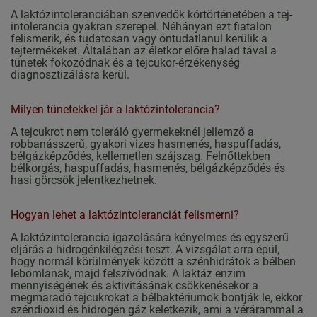
A laktózintoleranciában szenvedők kórtörténetében a tej-
intolerancia gyakran szerepel. Néhányan ezt fiatalon
felismerik, és tudatosan vagy öntudatlanul kerülik a
tejtermékeket. Általában az életkor előre halad tával a
tünetek fokozódnak és a tejcukor-érzékenység
diagnosztizálásra kerül.
Milyen tünetekkel jár a laktózintolerancia?
A tejcukrot nem toleráló gyermekeknél jellemző a
robbanásszerű, gyakori vizes hasmenés, haspuffadás,
bélgázképződés, kellemetlen szájszag. Felnőttekben
bélkorgás, haspuffadás, hasmenés, bélgázképződés és
hasi görcsök jelentkezhetnek.
Hogyan lehet a laktózintoleranciát felismerni?
A laktózintolerancia igazolására kényelmes és egyszerű
eljárás a hidrogénkilégzési teszt. A vizsgálat arra épül,
hogy normál körülmények között a szénhidrátok a bélben
lebomlanak, majd felszívódnak. A laktáz enzim
mennyiségének és aktivitásának csökkenésekor a
megmaradó tejcukrokat a bélbaktériumok bontják le, ekkor
széndioxid és hidrogén gáz keletkezik, ami a vérárammal a