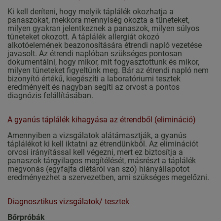
Ki kell deríteni, hogy melyik táplálék okozhatja a
panaszokat, mekkora mennyiség okozta a tüneteket,
milyen gyakran jelentkeznek a panaszok, milyen súlyos
tüneteket okozott. A táplálék allergiát okozó
alkotóelemének beazonosítására étrendi napló vezetése
javasolt. Az étrendi naplóban szükséges pontosan
dokumentálni, hogy mikor, mit fogyasztottunk és mikor,
milyen tüneteket figyeltünk meg. Bár az étrendi napló nem
bizonyító értékű, kiegészíti a laboratóriumi tesztek
eredményeit és nagyban segíti az orvost a pontos
diagnózis felállításában.
A gyanús táplálék kihagyása az étrendből (elimináció)
Amennyiben a vizsgálatok alátámasztják, a gyanús
táplálékot ki kell iktatni az étrendünkből. Az eliminációt
orvosi irányítással kell végezni, mert ez biztosítja a
panaszok tárgyilagos megítélését, másrészt a táplálék
megvonás (egyfajta diétáról van szó) hiányállapotot
eredményezhet a szervezetben, ami szükséges megelőzni.
Diagnosztikus vizsgálatok/ tesztek
Bőrpróbák