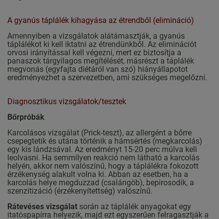
A gyanús táplálék kihagyása az étrendből (elimináció)
Amennyiben a vizsgálatok alátámasztják, a gyanús
táplálékot ki kell iktatni az étrendünkből. Az eliminációt
orvosi irányítással kell végezni, mert ez biztosítja a
panaszok tárgyilagos megítélését, másrészt a táplálék
megvonás (egyfajta diétáról van szó) hiányállapotot
eredményezhet a szervezetben, ami szükséges megelőzni.
Diagnosztikus vizsgálatok/tesztek
Bőrpróbák
Karcolásos vizsgálat (Prick-teszt), az allergént a bőrre
csepegtetik és utána történik a hámsértés (megkarcolás)
egy kis lándzsával. Az eredményt 15-20 perc múlva kell
leolvasni. Ha semmilyen reakció nem látható a karcolás
helyén, akkor nem valószínű, hogy a táplálékra fokozott
érzékenység alakult volna ki. Abban az esetben, ha a
karcolás helye megduzzad (csalángöb), bepirosodik, a
szenzitizáció (érzékenyítettség) valószínű.
Rátevéses vizsgálat
során az táplálék anyagokat egy
itatóspapírra helyezik, majd ezt egyszerűen felragasztják a