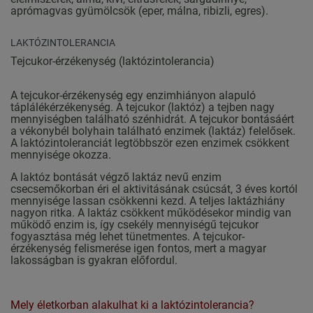
aprómagvas gyümölcsök (eper, málna, ribizli, egres).
LAKTÓZINTOLERANCIA
Tejcukor-érzékenység (laktózintolerancia)
A tejcukor-érzékenység egy enzimhiányon alapuló
táplálékérzékenység. A tejcukor (laktóz) a tejben nagy
mennyiségben található szénhidrát. A tejcukor bontásáért
a vékonybél bolyhain található enzimek (laktáz) felelősek.
A laktózintoleranciát legtöbbször ezen enzimek csökkent
mennyisége okozza.
A laktóz bontását végző laktáz nevű enzim
csecsemőkorban éri el aktivitásának csúcsát, 3 éves kortól
mennyisége lassan csökkenni kezd. A teljes laktázhiány
nagyon ritka. A laktáz csökkent működésekor mindig van
működő enzim is, így csekély mennyiségű tejcukor
fogyasztása még lehet tünetmentes. A tejcukor-
érzékenység felismerése igen fontos, mert a magyar
lakosságban is gyakran előfordul.
Mely életkorban alakulhat ki a laktózintolerancia?