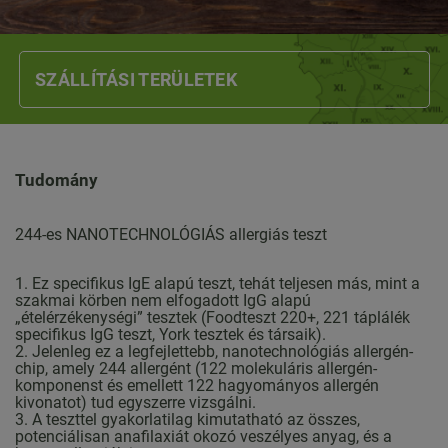
SZÁLLÍTÁSI TERÜLETEK
Tudomány
244-es NANOTECHNOLÓGIÁS allergiás teszt
1. Ez specifikus IgE alapú teszt, tehát teljesen más, mint a
szakmai körben nem elfogadott IgG alapú
„ételérzékenységi” tesztek (Foodteszt 220+, 221 táplálék
specifikus IgG teszt, York tesztek és társaik).
2. Jelenleg ez a legfejlettebb, nanotechnológiás allergén-
chip, amely 244 allergént (122 molekuláris allergén-
komponenst és emellett 122 hagyományos allergén
kivonatot) tud egyszerre vizsgálni.
3. A teszttel gyakorlatilag kimutatható az összes,
potenciálisan anafilaxiát okozó veszélyes anyag, és a