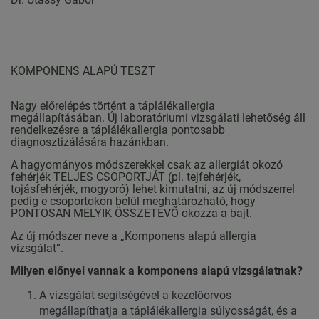
KOMPONENS ALAPÚ TESZT
Nagy előrelépés történt a táplálékallergia
megállapításában. Új laboratóriumi vizsgálati lehetőség áll
rendelkezésre a táplálékallergia pontosabb
diagnosztizálására hazánkban.
A hagyományos módszerekkel csak az allergiát okozó
fehérjék TELJES CSOPORTJÁT (pl. tejfehérjék,
tojásfehérjék, mogyoró) lehet kimutatni, az új módszerrel
pedig e csoportokon belül meghatározható, hogy
PONTOSAN MELYIK ÖSSZETEVŐ okozza a bajt.
Az új módszer neve a „Komponens alapú allergia
vizsgálat”.
Milyen előnyei vannak a komponens alapú vizsgálatnak?
A vizsgálat segítségével a kezelőorvos
megállapíthatja a táplálékallergia súlyosságát, és a