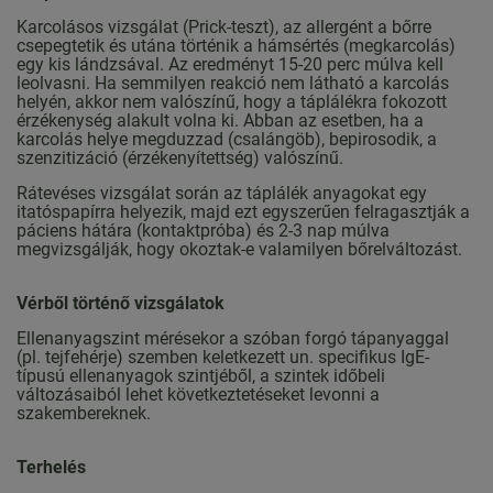
Karcolásos vizsgálat (Prick-teszt), az allergént a bőrre
csepegtetik és utána történik a hámsértés (megkarcolás)
egy kis lándzsával. Az eredményt 15-20 perc múlva kell
leolvasni. Ha semmilyen reakció nem látható a karcolás
helyén, akkor nem valószínű, hogy a táplálékra fokozott
érzékenység alakult volna ki. Abban az esetben, ha a
karcolás helye megduzzad (csalángöb), bepirosodik, a
szenzitizáció (érzékenyítettség) valószínű.
Rátevéses vizsgálat során az táplálék anyagokat egy
itatóspapírra helyezik, majd ezt egyszerűen felragasztják a
páciens hátára (kontaktpróba) és 2-3 nap múlva
megvizsgálják, hogy okoztak-e valamilyen bőrelváltozást.
Vérből történő vizsgálatok
Ellenanyagszint mérésekor a szóban forgó tápanyaggal
(pl. tejfehérje) szemben keletkezett un. specifikus IgE-
típusú ellenanyagok szintjéből, a szintek időbeli
változásaiból lehet következtetéseket levonni a
szakembereknek.
Terhelés