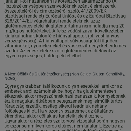
január 1-től hazánkban is kötelezően alkalmazandó (A
lisztérzékenységben szenvedőknek szánt élelmiszerek
összetételéről és címkézéséről szóló, 41/2009/EK
bizottsági rendelet) Európai Uniós-, és az Európai Bizottság
828/2014/EU végrehajtási rendeleteknek, azaz
gluténmentes ételeink gluténtartalma nem haladja meg 20
mg/kg-os határértéket. A felszívódási zavar következtében
kialakulhatnak különféle hiányállapotok (pl. vashiányos
vérszegénység). A hiányállapot súlyosságától függően
vitaminokat, nyomelemeket és vaskészítményeket érdemes
szedni. Az egész életre szóló gluténmentes diétával az
egyén egészséges, boldog életet élhet.
A Nem Cöliákiás Gluténérzékenység (Non Celiac Gluten Sensitivity,
NCGS)
Egyre gyakrabban találkozunk olyan esetekkel, amikor az
emberek arról számolnak be, hogy, ha gluténmentesen
étkeznek, akkor megszűnnek hasi panaszaik, könnyebbnek
érzik magukat, ritkábban betegszenek meg, elmúlik tartós
fáradtság érzetük, esetleg sikerül leadniuk néhány
fölösleges kilót. Ha viszont visszatérnek az általános
étrendhez, akkor cöliákiás tüneteik jelentkeznek.
Ugyanakkor a részletes szakorvosi vizsgálat során nagyon
sokszor semmilyen kóros eltérést nem találunk. Ezekre az
esetekre manapság a „nem-cöliákiás gluténérzékenység”