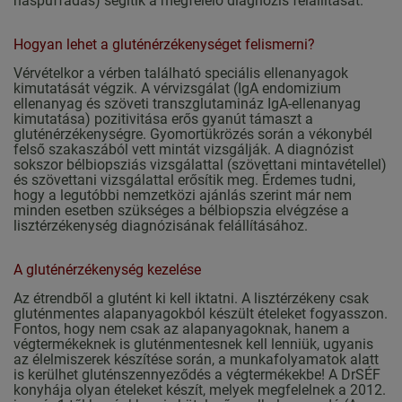
haspuffadás) segítik a megfelelő diagnózis felállítását.
Hogyan lehet a gluténérzékenységet felismerni?
Vérvételkor a vérben található speciális ellenanyagok
kimutatását végzik. A vérvizsgálat (IgA endomizium
ellenanyag és szöveti transzglutamináz IgA-ellenanyag
kimutatása) pozitivitása erős gyanút támaszt a
gluténérzékenységre. Gyomortükrözés során a vékonybél
felső szakaszából vett mintát vizsgálják. A diagnózist
sokszor bélbiopsziás vizsgálattal (szövettani mintavétellel)
és szövettani vizsgálattal erősítik meg. Érdemes tudni,
hogy a legutóbbi nemzetközi ajánlás szerint már nem
minden esetben szükséges a bélbiopszia elvégzése a
lisztérzékenység diagnózisának felállításához.
A gluténérzékenység kezelése
Az étrendből a glutént ki kell iktatni. A lisztérzékeny csak
gluténmentes alapanyagokból készült ételeket fogyasszon.
Fontos, hogy nem csak az alapanyagoknak, hanem a
végtermékeknek is gluténmentesnek kell lenniük, ugyanis
az élelmiszerek készítése során, a munkafolyamatok alatt
is kerülhet gluténszennyeződés a végtermékekbe! A DrSÉF
konyhája olyan ételeket készít, melyek megfelelnek a 2012.