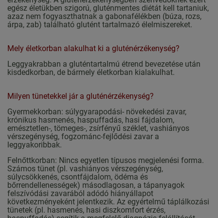
egész életükben szigorú, gluténmentes diétát kell tartaniuk,
azaz nem fogyaszthatnak a gabonafélékben (búza, rozs,
árpa, zab) található glutént tartalmazó élelmiszereket.
Mely életkorban alakulhat ki a gluténérzékenység?
Leggyakrabban a gluténtartalmú étrend bevezetése után
kisdedkorban, de bármely életkorban kialakulhat.
Milyen tünetekkel jár a gluténérzékenység?
Gyermekkorban: súlygyarapodási- növekedési zavar,
krónikus hasmenés, haspuffadás, hasi fájdalom,
emésztetlen-, tömeges-, zsírfényű széklet, vashiányos
vérszegénység, fogzománc-fejlődési zavar a
leggyakoribbak.
Felnőttkorban: Nincs egyetlen típusos megjelenési forma.
Számos tünet (pl. vashiányos vérszegénység,
súlycsökkenés, csontfájdalom, ödéma és
bőrrendellenességek) másodlagosan, a tápanyagok
felszívódási zavarából adódó hiányállapot
következményeként jelentkezik. Az egyértelmű táplálkozási
tünetek (pl. hasmenés, hasi diszkomfort érzés,