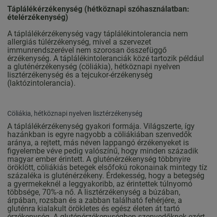
Táplálékérzékenység (hétköznapi szóhasználatban:
ételérzékenység)
A táplálékérzékenység vagy táplálékintolerancia nem
allergiás túlérzékenység, mivel a szervezet
immunrendszerével nem szorosan összefüggő
érzékenység. A táplálékintoleranciák közé tartozik például
a gluténérzékenység (cöliákia), hétköznapi nyelven
lisztérzékenység és a tejcukor-érzékenység
(laktózintolerancia).
Cöliákia, hétköznapi nyelven lisztérzékenység
A táplálékérzékenység gyakori formája. Világszerte, így
hazánkban is egyre nagyobb a cöliákiában szenvedők
aránya, a rejtett, más néven lappangó érzékenyeket is
figyelembe véve pedig valószínű, hogy minden századik
magyar ember érintett. A gluténérzékenység többnyire
öröklött, cöliákiás betegek elsőfokú rokonainak mintegy tíz
százaléka is gluténérzékeny. Érdekesség, hogy a betegség
a gyermekeknél a leggyakoribb, az érintettek túlnyomó
többsége, 70%-a nő. A lisztérzékenység a búzában,
árpában, rozsban és a zabban található fehérjére, a
gluténra kialakult örökletes és egész életen át tartó
érzékenység. A gluténérzékenységben szenvedőknek ezért