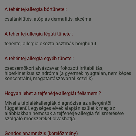
A tehéntej-allergia bőrtünetei:
csalánkiütés, atópiás dermatitis, ekcéma
A tehéntej-allergia légúti tünetei:
tehéntej-allergia okozta asztmás hörghurut
A tehéntej-allergia egyéb tünetei:
csecsemőkori alvászavar, fokozott irritabilitás,
hiperkinetikus szindróma (a gyermek nyugtalan, nem képes
koncentrálni, magatartászavarral kezelik)
Hogyan lehet a tejfehérje-allergiát felismerni?
Mivel a táplálékallergiák diagnózisa az allergéntől
függetlenül, egységes elvek alapján születik meg az
alábbiakban nemcsak a tejfehérje-allergia felismerésére
szolgáló módszereket olvashatja.
Gondos anamnézis (kórelőzmény)