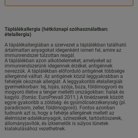
Táplálékallergia (hétköznapi szóhasználatban:
ételallergia)
A tápálékallergiában a szervezet a táplálékban található
ártalmatlan anyagokat idegenként ismeri fel, amire az
immunrendszer túlzottan reagál.
A táplálékban azon alkotóelemeket, amelyeket az
immunrendszerünk idegennek érzékel, antigénnek
nevezzük. A táplálékban előforduló antigének többsége
allergénné válhat. Az antigének közül leggyakrabban a
fehérjék okoznak allergiát. A leggyakoribb ételallergiák
gyermekkorban: tej, tojás, szója, búza, földimogyoró és
mogyoró illetve a tenger melletti országokban: halak és
kagyló. (forrás: EuroPrevall 2011.) A tinédzserek között
egyre gyakoribb a zöldség- és gyümölcsérzékenység (pl.
paradicsom, zeller, földimogyoró). Fontos azonban
tudnunk azt is, hogy a fehérje allergének mellett az
élelmiszer-adalékanyagok, színezékek, tartósítószerek,
állományjavítók, és ízkiemelők is súlyos tünetek
kialakulásához vezethetnek.