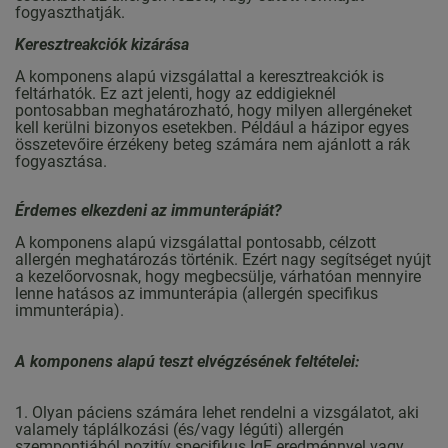
fogyaszthatják.
Keresztreakciók kizárása
A komponens alapú vizsgálattal a keresztreakciók is
feltárhatók. Ez azt jelenti, hogy az eddigieknél
pontosabban meghatározható, hogy milyen allergéneket
kell kerülni bizonyos esetekben. Például a házipor egyes
összetevőire érzékeny beteg számára nem ajánlott a rák
fogyasztása.
Érdemes elkezdeni az immunterápiát?
A komponens alapú vizsgálattal pontosabb, célzott
allergén meghatározás történik. Ezért nagy segítséget nyújt
a kezelőorvosnak, hogy megbecsülje, várhatóan mennyire
lenne hatásos az immunterápia (allergén specifikus
immunterápia).
A komponens alapú teszt elvégzésének feltételei:
1. Olyan páciens számára lehet rendelni a vizsgálatot, aki
valamely táplálkozási (és/vagy légúti) allergén
szempontjából pozitív specifikus IgE eredménnyel vagy