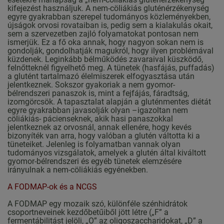
kifejezést használjuk. A nem-cöliákiás gluténérzékenység
egyre gyakrabban szerepel tudományos közleményekben,
újságok orvosi rovataiban is, pedig sem a kialakulás okait,
sem a szervezetben zajló folyamatokat pontosan nem
ismerjük. Ez a fő oka annak, hogy nagyon sokan nem is
gondolják, gondolhatják magukról, hogy ilyen problémával
küzdenek. Leginkább bélműködés zavaraival küszködő,
felnőtteknél figyelhető meg. A tünetek (hasfájás, puffadás)
a glutént tartalmazó élelmiszerek elfogyasztása után
jelentkeznek. Sokszor gyakoriak a nem gyomor-
bélrendszeri panaszok is, mint a fejfájás, fáradtság,
izomgörcsök. A tapasztalat alapján a gluténmentes diétát
egyre gyakrabban javasolják olyan –igazoltan nem
cöliákiás- pácienseknek, akik hasi panaszokkal
jelentkeznek az orvosnál, annak ellenére, hogy kevés
bizonyíték van arra, hogy valóban a glutén váltotta ki a
tüneteiket. Jelenleg is folyamatban vannak olyan
tudományos vizsgálatok, amelyek a glutén által kiváltott
gyomor-bélrendszeri és egyéb tünetek elemzésére
irányulnak a nem-cöliákiás egyénekben.
A FODMAP-ok és a NCGS
A FODMAP egy mozaik szó, különféle szénhidrátok
csoportneveinek kezdőbetűiből jött létre („F” a
fermentábilitást jelöli, „O” az oligoszaccharidokat, „D” a