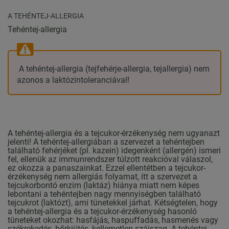
A TEHÉNTEJ-ALLERGIA
Tehéntej-allergia
A tehéntej-allergia (tejfehérje-allergia, tejallergia) nem
azonos a laktózintoleranciával!
A tehéntej-allergia és a tejcukor-érzékenység nem ugyanazt
jelenti! A tehéntej-allergiában a szervezet a tehéntejben
található fehérjéket (pl. kazein) idegenként (allergén) ismeri
fel, ellenük az immunrendszer túlzott reakcióval válaszol,
ez okozza a panaszainkat. Ezzel ellentétben a tejcukor-
érzékenység nem allergiás folyamat, itt a szervezet a
tejcukorbontó enzim (laktáz) hiánya miatt nem képes
lebontani a tehéntejben nagy mennyiségben található
tejcukrot (laktózt), ami tünetekkel járhat. Kétségtelen, hogy
a tehéntej-allergia és a tejcukor-érzékenység hasonló
tüneteket okozhat: hasfájás, haspuffadás, hasmenés vagy
székrekedés, bőrkiütés, kellemetlen szájszag. A tehéntej-