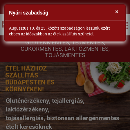
×
Nyári szabadság
BEJELENTKEZÉS
Augusztus 10. és 23. között szabadságon leszünk, ezért
ebben az időszakban az ételkiszállítás szünetel.
DrSéf
GLUTÉNMENTES, TEJMENTES,
CUKORMENTES, LAKTÓZMENTES,
TOJÁSMENTES
ÉTEL HÁZHOZ
SZÁLLÍTÁS
BUDAPESTEN ÉS
KÖRNYÉKÉN!
Gluténérzékeny, tejallergiás,
laktózérzékeny,
tojásallergiás, biztonsan allergénmentes
ételt keresőknek