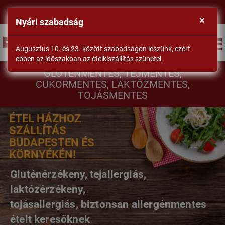
×
Nyári szabadság
BEJELENTKEZÉS
Augusztus 10. és 23. között szabadságon leszünk, ezért
ebben az időszakban az ételkiszállítás szünetel.
DrSéf
GLUTÉNMENTES, TEJMENTES,
CUKORMENTES, LAKTÓZMENTES,
TOJÁSMENTES
ÉTEL HÁZHOZ
SZÁLLÍTÁS
BUDAPESTEN ÉS
KÖRNYÉKÉN!
Gluténérzékeny, tejallergiás,
laktózérzékeny,
tojásallergiás, biztonsan allergénmentes
ételt keresőknek