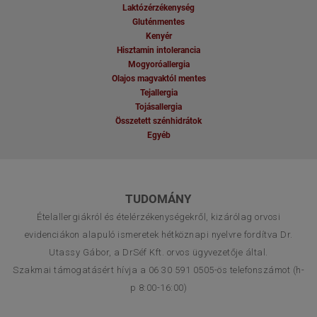
Laktózérzékenység
Gluténmentes
Kenyér
Hisztamin intolerancia
Mogyoróallergia
Olajos magvaktól mentes
Tejallergia
Tojásallergia
Összetett szénhidrátok
Egyéb
TUDOMÁNY
Ételallergiákról és ételérzékenységekről, kizárólag orvosi
evidenciákon alapuló ismeretek hétköznapi nyelvre fordítva Dr.
Utassy Gábor, a DrSéf Kft. orvos ügyvezetője által.
Szakmai támogatásért hívja a 06 30 591 0505-ös telefonszámot (h-
p 8:00-16:00)