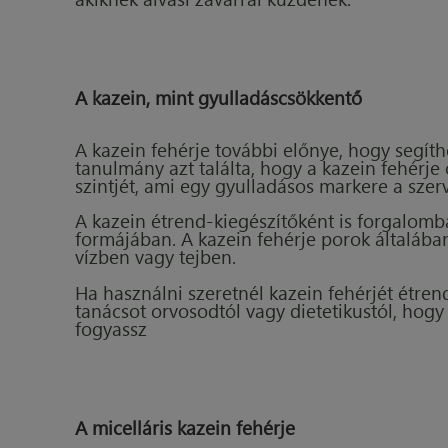
A kazein, mint gyulladáscsökkentő
A kazein fehérje további előnye, hogy segíth
tanulmány azt találta, hogy a kazein fehérje 
szintjét, ami egy gyulladásos markere a sze
A kazein étrend-kiegészítőként is forgalomb
formájában. A kazein fehérje porok általába
vízben vagy tejben.
Ha használni szeretnél kazein fehérjét étren
tanácsot orvosodtól vagy dietetikustól, hog
fogyassz
A micelláris kazein fehérje