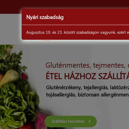
Nyári szabadság
ÉTLAP
Augusztus 10. és 23. között szabadságon vagyunk, ezért ebb
DrSéf
Gluténmentes, tejmentes,
ÉTEL HÁZHOZ SZÁLLÍT
Gluténérzékeny, tejallergiás, laktózé
tojásallergiás, biztonsan allergénmen
Szállítási területek