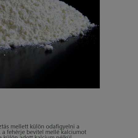
tás mellett külön odafigyelni a
 a fehérje bevitel mellé kalciumot
a külön adott kalcium nélkül.