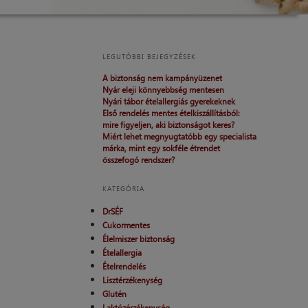
LEGUTÓBBI BEJEGYZÉSEK
A biztonság nem kampányüzenet
Nyár eleji könnyebbség mentesen
Nyári tábor ételallergiás gyerekeknek
Első rendelés mentes ételkiszállításból:
mire figyeljen, aki biztonságot keres?
Miért lehet megnyugtatóbb egy specialista
márka, mint egy sokféle étrendet
összefogó rendszer?
KATEGÓRIA
DrSÉF
Cukormentes
Élelmiszer biztonság
Ételallergia
Ételrendelés
Lisztérzékenység
Glutén
Laktózérzékenység