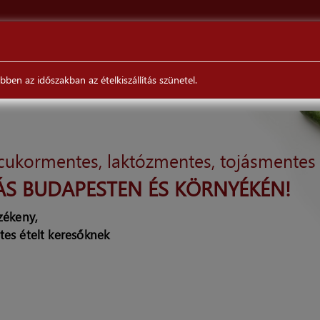
ÉTELEINKRŐL
VÉLEMÉNYEK
RENDELÉS/SZÁLLÍTÁS
en az időszakban az ételkiszállítás szünetel.
 cukormentes, laktózmentes, tojásmentes
ÁS BUDAPESTEN ÉS KÖRNYÉKÉN!
rzékeny,
tes ételt keresőknek