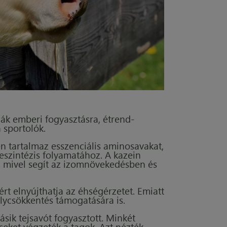
ják emberi fogyasztásra, étrend-
 sportolók.
n tartalmaz esszenciális aminosavakat,
eszintézis folyamatához. A kazein
is, mivel segít az izomnövekedésben és
rt elnyújthatja az éhségérzetet. Emiatt
úlycsökkentés támogatására is.
ásik tejsavót fogyasztott. Minkét
eket végzeték a tagok. Azt nézték,