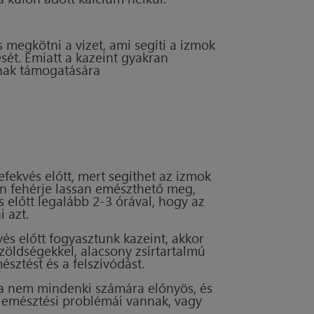
 megkötni a vizet, ami segíti a izmok
sét. Emiatt a kazeint gyakran
ának támogatására
lefekvés előtt, mert segíthet az izmok
n fehérje lassan emészthető meg,
s előtt legalább 2-3 órával, hogy az
 azt.
és előtt fogyasztunk kazeint, akkor
zöldségekkel, alacsony zsírtartalmú
észtést és a felszívódást.
ása nem mindenki számára előnyös, és
 emésztési problémái vannak, vagy