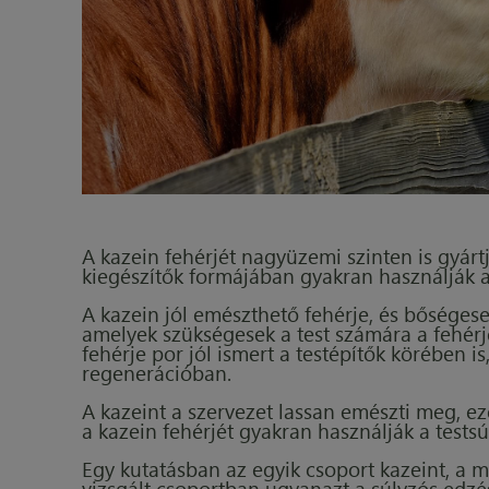
A kazein fehérjét nagyüzemi szinten is gyárt
kiegészítők formájában gyakran használják a
A kazein jól emészthető fehérje, és bőségese
amelyek szükségesek a test számára a fehérj
fehérje por jól ismert a testépítők körében 
regenerációban.
A kazeint a szervezet lassan emészti meg, ezé
a kazein fehérjét gyakran használják a tests
Egy kutatásban az egyik csoport kazeint, a m
vizsgált csoportban ugyanazt a súlyzós edzés