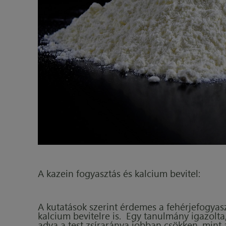
A kazein fogyasztás és kalcium bevitel:
A kutatások szerint érdemes a fehérjefogyasz
kalcium bevitelre is. Egy tanulmány igazolta,
adva a test zsíraránya jobban csökken, mint 