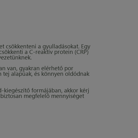
et csökkenteni a gyulladásokat. Egy
csökkenti a C-reaktív protein (CRP)
rvezetünknek.
an van, gyakran elérhető por
n tej alapúak, és könnyen oldódnak
d-kiegészítő formájában, akkor kérj
y biztosan megfelelő mennyiséget