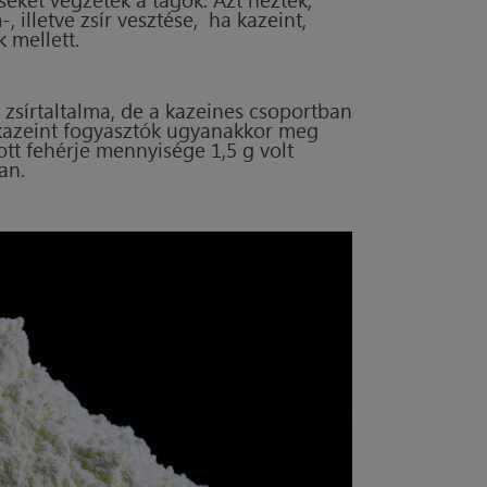
 illetve zsír vesztése, ha kazeint,
k mellett.
 zsírtaltalma, de a kazeines csoportban
kazeint fogyasztók ugyanakkor meg
tt fehérje mennyisége 1,5 g volt
an.