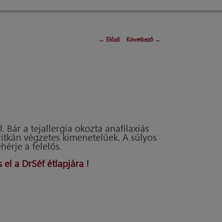
←
Előző
Következő
→
 Bár a tejallergia okozta anafilaxiás
ritkán végzetes kimenetelűek. A súlyos
hérje a felelős.
 el a DrSéf étlapjára
!