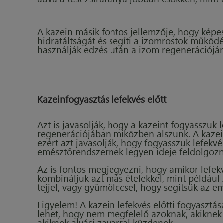
A kazein másik fontos jellemzője, hogy képes
hidratáltságát és segíti a izomrostok működé
használják edzés után a izom regenerációj
Kazeinfogyasztás lefekvés előtt
Azt is javasolják, hogy a kazeint fogyasszuk 
regenerációjában miközben alszunk. A kazei
ezért azt javasolják, hogy fogyasszuk lefekvé
emésztőrendszernek legyen ideje feldolgozni
Az is fontos megjegyezni, hogy amikor lefekv
kombináljuk azt más ételekkel, mint például 
tejjel, vagy gyümölccsel, hogy segítsük az em
Figyelem! A kazein lefekvés előtti fogyaszt
lehet, hogy nem megfelelő azoknak, akiknek
akiknek alvási zavarral küzdenek.