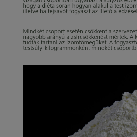
hogy a diéta során hogyan alakul a test izom-,
illetve ha tejsavót fogyaszt az illető a edzése
Mindkét csoport esetén csökkent a szervezet
nagyobb arányú a zsírcsökkenést mértek. A 
tudták tartani az izomtömegüket. A fogyaszto
testsúly-kilogrammonként mindkét csoportb