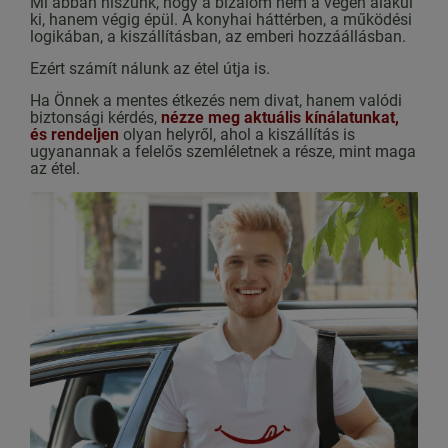
Mi abban hiszünk, hogy a bizalom nem a végén alakul
ki, hanem végig épül. A konyhai háttérben, a működési
logikában, a kiszállításban, az emberi hozzáállásban.
Ezért számít nálunk az étel útja is.
Ha Önnek a mentes étkezés nem divat, hanem valódi
biztonsági kérdés,
nézze meg aktuális kínálatunkat,
és rendeljen
olyan helyről, ahol a kiszállítás is
ugyanannak a felelős szemléletnek a része, mint maga
az étel.