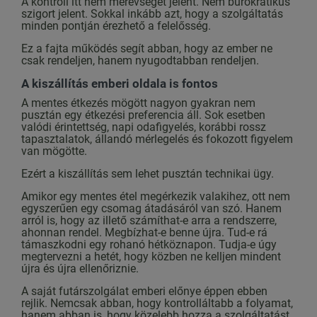
A kontroll itt nem merevséget jelent. Nem bürokratikus
szigort jelent. Sokkal inkább azt, hogy a szolgáltatás
minden pontján érezhető a felelősség.
Ez a fajta működés segít abban, hogy az ember ne
csak rendeljen, hanem nyugodtabban rendeljen.
A kiszállítás emberi oldala is fontos
A mentes étkezés mögött nagyon gyakran nem
pusztán egy étkezési preferencia áll. Sok esetben
valódi érintettség, napi odafigyelés, korábbi rossz
tapasztalatok, állandó mérlegelés és fokozott figyelem
van mögötte.
Ezért a kiszállítás sem lehet pusztán technikai ügy.
Amikor egy mentes étel megérkezik valakihez, ott nem
egyszerűen egy csomag átadásáról van szó. Hanem
arról is, hogy az illető számíthat-e arra a rendszerre,
ahonnan rendel. Megbízhat-e benne újra. Tud-e rá
támaszkodni egy rohanó hétköznapon. Tudja-e úgy
megtervezni a hetét, hogy közben ne kelljen mindent
újra és újra ellenőriznie.
A saját futárszolgálat emberi előnye éppen ebben
rejlik. Nemcsak abban, hogy kontrolláltabb a folyamat,
hanem abban is, hogy közelebb hozza a szolgáltatást