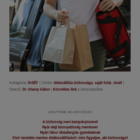
,
,
Kategória:
DrSÉF
|
Címke:
ételszállítás biztonsága
saját futár
drséf
|
Szerző:
Dr. Utassy Gábor
|
Közvetlen link
a könyvjelzőbe.
LEGUTÓBBI BEJEGYZÉSEK
A biztonság nem kampányüzenet
Nyár eleji könnyebbség mentesen
Nyári tábor ételallergiás gyerekeknek
Első rendelés mentes ételkiszállításból: mire figyeljen, aki biztonságot