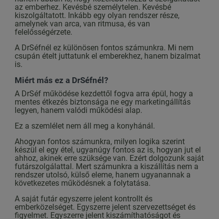
az emberhez. Kevésbé személytelen. Kevésbé
kiszolgáltatott. Inkább egy olyan rendszer része,
amelynek van arca, van ritmusa, és van
felelősségérzete.
A DrSéfnél ez különösen fontos számunkra. Mi nem
csupán ételt juttatunk el emberekhez, hanem bizalmat
is.
Miért más ez a DrSéfnél?
A DrSéf működése kezdettől fogva arra épül, hogy a
mentes étkezés biztonsága ne egy marketingállítás
legyen, hanem valódi működési alap.
Ez a szemlélet nem áll meg a konyhánál.
Ahogyan fontos számunkra, milyen logika szerint
készül el egy étel, ugyanúgy fontos az is, hogyan jut el
ahhoz, akinek erre szüksége van. Ezért dolgozunk saját
futárszolgálattal. Mert számunkra a kiszállítás nem a
rendszer utolsó, külső eleme, hanem ugyanannak a
következetes működésnek a folytatása.
A saját futár egyszerre jelent kontrollt és
emberközelséget. Egyszerre jelent szervezettséget és
figyelmet. Egyszerre jelent kiszámíthatóságot és