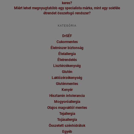
keres?
Miért lehet megnyugtatóbb egy specialista márka, mint egy sokféle
étrendet összefogó rendszer?
KATEGÓRIA
DrSÉF
Cukormentes
Élelmiszer biztonság
Ételallergia
Ételrendelés
Lisztérzékenység
Glutén
Laktózérzékenység
Gluténmentes
Kenyér
Hisztamin intolerancia
Mogyoróallergia
Olajos magvaktól mentes
Tejallergia
Tojásallergia
Összetett szénhidrátok
Egyéb