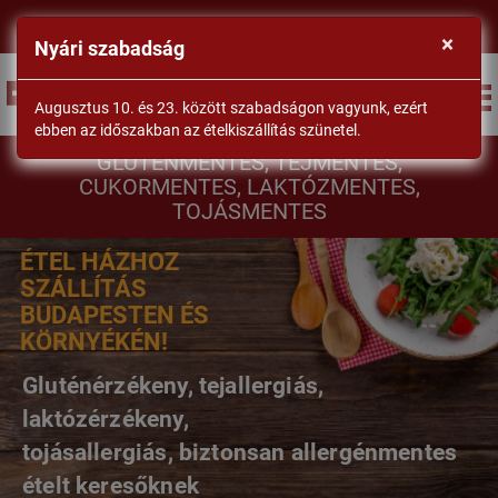
×
Nyári szabadság
BEJELENTKEZÉS
Augusztus 10. és 23. között szabadságon vagyunk, ezért
ebben az időszakban az ételkiszállítás szünetel.
DrSéf
GLUTÉNMENTES, TEJMENTES,
CUKORMENTES, LAKTÓZMENTES,
TOJÁSMENTES
ÉTEL HÁZHOZ
SZÁLLÍTÁS
BUDAPESTEN ÉS
KÖRNYÉKÉN!
Gluténérzékeny, tejallergiás,
laktózérzékeny,
tojásallergiás, biztonsan allergénmentes
ételt keresőknek