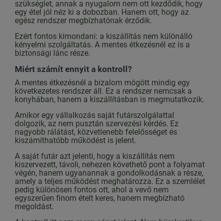
szükséglet, annak a nyugalom nem ott kezdődik, hogy
egy étel jól néz ki a dobozban. Hanem ott, hogy az
egész rendszer megbízhatónak érződik.
Ezért fontos kimondani: a kiszállítás nem különálló
kényelmi szolgáltatás. A mentes étkezésnél ez is a
biztonsági lánc része.
Miért számít ennyit a kontroll?
A mentes étkezésnél a bizalom mögött mindig egy
következetes rendszer áll. Ez a rendszer nemcsak a
konyhában, hanem a kiszállításban is megmutatkozik.
Amikor egy vállalkozás saját futárszolgálattal
dolgozik, az nem pusztán szervezési kérdés. Ez
nagyobb rálátást, közvetlenebb felelősséget és
kiszámíthatóbb működést is jelent.
A saját futár azt jelenti, hogy a kiszállítás nem
kiszervezett, távoli, nehezen követhető pont a folyamat
végén, hanem ugyanannak a gondolkodásnak a része,
amely a teljes működést meghatározza. Ez a szemlélet
pedig különösen fontos ott, ahol a vevő nem
egyszerűen finom ételt keres, hanem megbízható
megoldást.