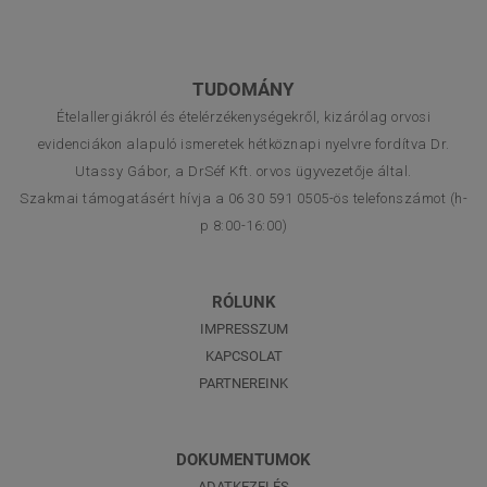
TUDOMÁNY
Ételallergiákról és ételérzékenységekről, kizárólag orvosi
evidenciákon alapuló ismeretek hétköznapi nyelvre fordítva Dr.
Utassy Gábor, a DrSéf Kft. orvos ügyvezetője által.
Szakmai támogatásért hívja a 06 30 591 0505-ös telefonszámot (h-
p 8:00-16:00)
RÓLUNK
IMPRESSZUM
KAPCSOLAT
PARTNEREINK
DOKUMENTUMOK
ADATKEZELÉS