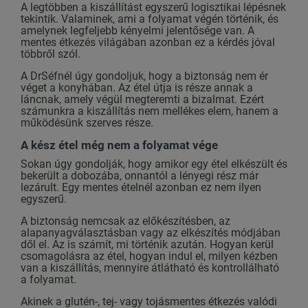
A legtöbben a kiszállítást egyszerű logisztikai lépésnek
tekintik. Valaminek, ami a folyamat végén történik, és
amelynek legfeljebb kényelmi jelentősége van. A
mentes étkezés világában azonban ez a kérdés jóval
többről szól.
A DrSéfnél úgy gondoljuk, hogy a biztonság nem ér
véget a konyhában. Az étel útja is része annak a
láncnak, amely végül megteremti a bizalmat. Ezért
számunkra a kiszállítás nem mellékes elem, hanem a
működésünk szerves része.
A kész étel még nem a folyamat vége
Sokan úgy gondolják, hogy amikor egy étel elkészült és
bekerült a dobozába, onnantól a lényegi rész már
lezárult. Egy mentes ételnél azonban ez nem ilyen
egyszerű.
A biztonság nemcsak az előkészítésben, az
alapanyagválasztásban vagy az elkészítés módjában
dől el. Az is számít, mi történik azután. Hogyan kerül
csomagolásra az étel, hogyan indul el, milyen kézben
van a kiszállítás, mennyire átlátható és kontrollálható
a folyamat.
Akinek a glutén-, tej- vagy tojásmentes étkezés valódi