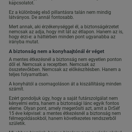
kapcsolatot.
Ez a különbség első pillantásra talán nem mindig
látványos. De annál fontosabb.
Mert annak, aki érzékenységgel él, a biztonságérzetet
nemcsak az adja, hogy mit lát az étlapon. Hanem az is,
hogy érzi-e: a háttérben minden pont ugyanabba az
irányba mutat.
A biztonság nem a konyhaajtónál ér véget
A mentes étkezésnél a biztonság nem egyetlen ponton
dől el. Nemcsak a receptben. Nemcsak az
összetevőkben. Nemcsak az előkészítésben. Hanem a
teljes folyamatban.
A konyhától a csomagoláson át a kiszállításig minden
számít.
Ezért gondoljuk úgy, hogy a saját futárszolgálat nem
kényelmi extra, hanem a biztonsági lánc egyik fontos
eleme. Olyan pont, amely megerősíti azt, amit a DrSéf
15 éve képvisel: a mentes étkezésnél a biztonság nem
félmegoldásokból, hanem következetes rendszerből
születik.