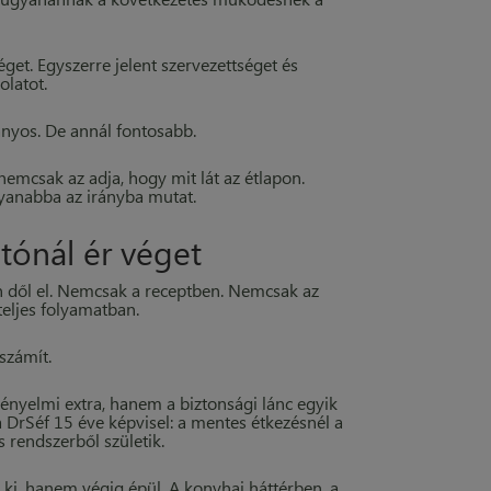
éget. Egyszerre jelent szervezettséget és
olatot.
ányos. De annál fontosabb.
nemcsak az adja, hogy mit lát az étlapon.
yanabba az irányba mutat.
tónál ér véget
 dől el. Nemcsak a receptben. Nemcsak az
eljes folyamatban.
számít.
kényelmi extra, hanem a biztonsági lánc egyik
a DrSéf 15 éve képvisel: a mentes étkezésnél a
rendszerből születik.
ki, hanem végig épül. A konyhai háttérben, a