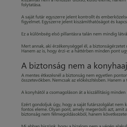
folytatása.
A saját futár egyszerre jelent kontrollt és emberközels
figyelmet. Egyszerre jelent kiszámíthatóságot és kapcs
Ez a különbség első pillantásra talán nem mindig látv
Mert annak, aki érzékenységgel él, a biztonságérzetet 
Hanem az is, hogy érzi-e: a háttérben minden pont ug
A biztonság nem a konyhaaj
A mentes étkezésnél a biztonság nem egyetlen ponton
összetevőkben. Nemcsak az előkészítésben. Hanem a t
A konyhától a csomagoláson át a kiszállításig minden 
Ezért gondoljuk úgy, hogy a saját futárszolgálat nem 
fontos eleme. Olyan pont, amely megerősíti azt, amit 
biztonság nem félmegoldásokból, hanem következetes 
Mi abban hiszünk, hogy a bizalom nem a végén alakul 