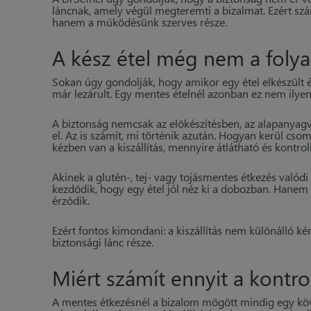
láncnak, amely végül megteremti a bizalmat. Ezért szá
hanem a működésünk szerves része.
A kész étel még nem a foly
Sokan úgy gondolják, hogy amikor egy étel elkészült é
már lezárult. Egy mentes ételnél azonban ez nem ilyen
A biztonság nemcsak az előkészítésben, az alapanyagv
el. Az is számít, mi történik azután. Hogyan kerül csom
kézben van a kiszállítás, mennyire átlátható és kontrol
Akinek a glutén-, tej- vagy tojásmentes étkezés valód
kezdődik, hogy egy étel jól néz ki a dobozban. Hanem
érződik.
Ezért fontos kimondani: a kiszállítás nem különálló ké
biztonsági lánc része.
Miért számít ennyit a kontrol
A mentes étkezésnél a bizalom mögött mindig egy köve