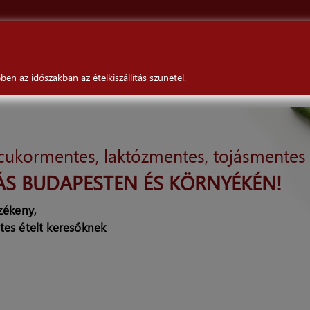
ÉTELEINKRŐL
VÉLEMÉNYEK
RENDELÉS/SZÁLLÍTÁS
en az időszakban az ételkiszállítás szünetel.
 cukormentes, laktózmentes, tojásmentes
ÁS BUDAPESTEN ÉS KÖRNYÉKÉN!
rzékeny,
tes ételt keresőknek