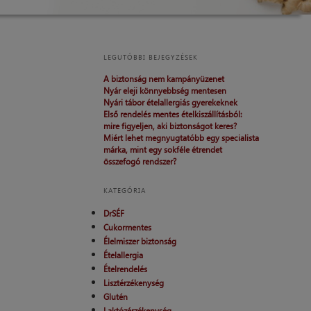
LEGUTÓBBI BEJEGYZÉSEK
A biztonság nem kampányüzenet
Nyár eleji könnyebbség mentesen
Nyári tábor ételallergiás gyerekeknek
Első rendelés mentes ételkiszállításból:
mire figyeljen, aki biztonságot keres?
Miért lehet megnyugtatóbb egy specialista
márka, mint egy sokféle étrendet
összefogó rendszer?
KATEGÓRIA
DrSÉF
Cukormentes
Élelmiszer biztonság
Ételallergia
Ételrendelés
Lisztérzékenység
Glutén
Laktózérzékenység