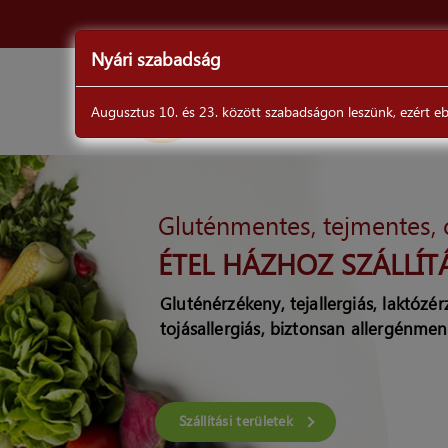
Nyári szabadság
ÉTLAP
Augusztus 10. és 23. között szabadságon leszünk, ezért ebb
DrSéf
Gluténmentes, tejmentes,
ÉTEL HÁZHOZ SZÁLLÍT
Gluténérzékeny, tejallergiás, laktózé
tojásallergiás, biztonsan allergénmen
Szállítási területek