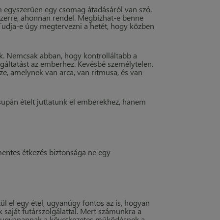
m egyszerűen egy csomag átadásáról van szó.
dszerre, ahonnan rendel. Megbízhat-e benne
Tudja-e úgy megtervezni a hetét, hogy közben
ik. Nemcsak abban, hogy kontrolláltabb a
gáltatást az emberhez. Kevésbé személytelen.
ze, amelynek van arca, van ritmusa, és van
upán ételt juttatunk el emberekhez, hanem
mentes étkezés biztonsága ne egy
l el egy étel, ugyanúgy fontos az is, hogyan
k saját futárszolgálattal. Mert számunkra a
em ugyanannak a következetes működésnek a