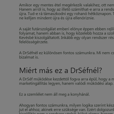
Amikor egy mentes étel megérkezik valakihez, ott ne
Hanem arról is, hogy az illető számíthat-e arra a ren
újra. Tud-e rá támaszkodni egy rohanó hétköznapon. 
ne kelljen mindent újra és újra ellenőriznie.
A saját futárszolgálat emberi előnye éppen ebben rejl
folyamat, hanem abban is, hogy közelebb hozza a szol
Kevésbé kiszolgáltatott. Inkább egy olyan rendszer rés
felelősségérzete.
A DrSéfnél ez különösen fontos számunkra. Mi nem cs
bizalmat is.
Miért más ez a DrSéfnél?
A DrSéf működése kezdettől fogva arra épül, hogy a 
marketingállítás legyen, hanem valódi működési alap.
Ez a szemlélet nem áll meg a konyhánál.
Ahogyan fontos számunkra, milyen logika szerint készü
jut el ahhoz, akinek erre szüksége van. Ezért dolgozun
kiszállítás nem a rendszer utolsó, külső eleme, han