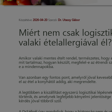
Közzétéve
2026-04-20
Szerző:
Dr. Utassy Gábor
Miért nem csak logisztik
valaki ételallergiával él?
Amikor valaki mentes ételt rendel, természetes, hogy e
mit tartalmaz, hogyan készült, megfelel-e az étrendi 
e a mindennapokba.
Van azonban egy fontos pont, amelyről jóval kevesebb 
el az étel a konyhától addig, aki megrendelte.
A legtöbben a kiszállítást egyszerű logisztikai lépésn
történik, és amelynek legfeljebb kényelmi jelentősége
kérdés jóval többről szól.
A DrSéfnél úgy gondoljuk, hogy a biztonság nem ér vég