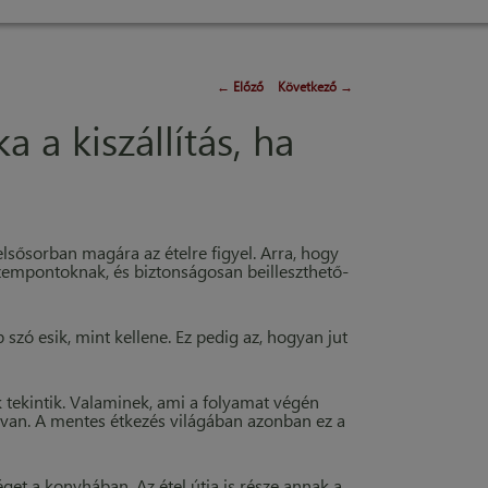
←
Előző
Következő
→
a a kiszállítás, ha
lsősorban magára az ételre figyel. Arra, hogy
szempontoknak, és biztonságosan beilleszthető-
szó esik, mint kellene. Ez pedig az, hogyan jut
ek tekintik. Valaminek, ami a folyamat végén
 van. A mentes étkezés világában azonban ez a
et a konyhában. Az étel útja is része annak a