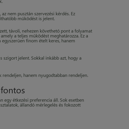
k.
k, az nem pusztán szervezési kérdés. Ez
íthatóbb működést is jelent.
vezett, távoli, nehezen követhető pont a folyamat
amely a teljes működést meghatározza. Ez a
m egyszerűen finom ételt keres, hanem
 szigort jelent. Sokkal inkább azt, hogy a
ak rendeljen, hanem nyugodtabban rendeljen.
 fontos
egy étkezési preferencia áll. Sok esetben
asztalatok, állandó mérlegelés és fokozott