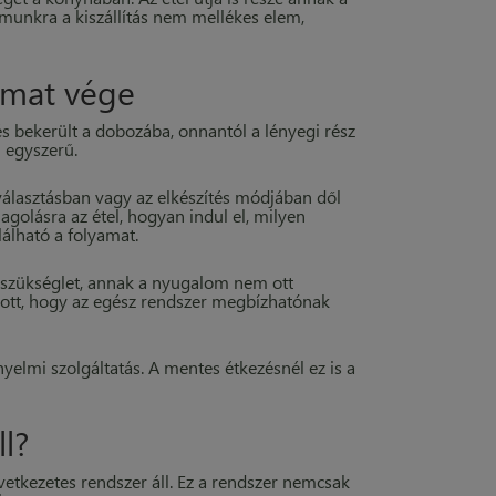
munkra a kiszállítás nem mellékes elem,
amat vége
s bekerült a dobozába, onnantól a lényegi rész
 egyszerű.
álasztásban vagy az elkészítés módjában dől
agolásra az étel, hogyan indul el, milyen
lálható a folyamat.
i szükséglet, annak a nyugalom nem ott
 ott, hogy az egész rendszer megbízhatónak
nyelmi szolgáltatás. A mentes étkezésnél ez is a
l?
tkezetes rendszer áll. Ez a rendszer nemcsak