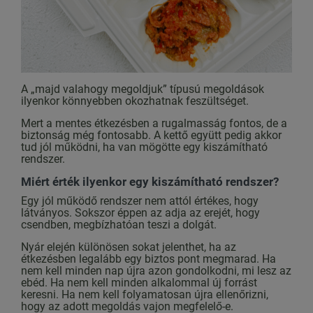
A „majd valahogy megoldjuk” típusú megoldások
ilyenkor könnyebben okozhatnak feszültséget.
Mert a mentes étkezésben a rugalmasság fontos, de a
biztonság még fontosabb. A kettő együtt pedig akkor
tud jól működni, ha van mögötte egy kiszámítható
rendszer.
Miért érték ilyenkor egy kiszámítható rendszer?
Egy jól működő rendszer nem attól értékes, hogy
látványos. Sokszor éppen az adja az erejét, hogy
csendben, megbízhatóan teszi a dolgát.
Nyár elején különösen sokat jelenthet, ha az
étkezésben legalább egy biztos pont megmarad. Ha
nem kell minden nap újra azon gondolkodni, mi lesz az
ebéd. Ha nem kell minden alkalommal új forrást
keresni. Ha nem kell folyamatosan újra ellenőrizni,
hogy az adott megoldás vajon megfelelő-e.