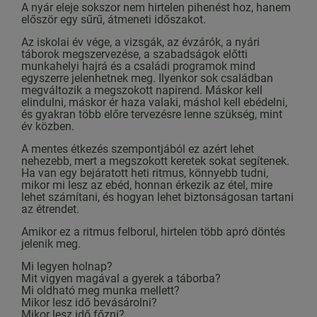
A nyár eleje sokszor nem hirtelen pihenést hoz, hanem
először egy sűrű, átmeneti időszakot.
Az iskolai év vége, a vizsgák, az évzárók, a nyári
táborok megszervezése, a szabadságok előtti
munkahelyi hajrá és a családi programok mind
egyszerre jelenhetnek meg. Ilyenkor sok családban
megváltozik a megszokott napirend. Máskor kell
elindulni, máskor ér haza valaki, máshol kell ebédelni,
és gyakran több előre tervezésre lenne szükség, mint
év közben.
A mentes étkezés szempontjából ez azért lehet
nehezebb, mert a megszokott keretek sokat segítenek.
Ha van egy bejáratott heti ritmus, könnyebb tudni,
mikor mi lesz az ebéd, honnan érkezik az étel, mire
lehet számítani, és hogyan lehet biztonságosan tartani
az étrendet.
Amikor ez a ritmus felborul, hirtelen több apró döntés
jelenik meg.
Mi legyen holnap?
Mit vigyen magával a gyerek a táborba?
Mi oldható meg munka mellett?
Mikor lesz idő bevásárolni?
Mikor lesz idő főzni?