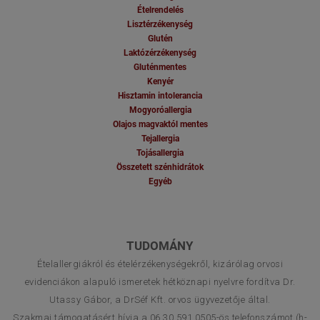
Ételrendelés
Lisztérzékenység
Glutén
Laktózérzékenység
Gluténmentes
Kenyér
Hisztamin intolerancia
Mogyoróallergia
Olajos magvaktól mentes
Tejallergia
Tojásallergia
Összetett szénhidrátok
Egyéb
TUDOMÁNY
Ételallergiákról és ételérzékenységekről, kizárólag orvosi
evidenciákon alapuló ismeretek hétköznapi nyelvre fordítva Dr.
Utassy Gábor, a DrSéf Kft. orvos ügyvezetője által.
Szakmai támogatásért hívja a 06 30 591 0505-ös telefonszámot (h-