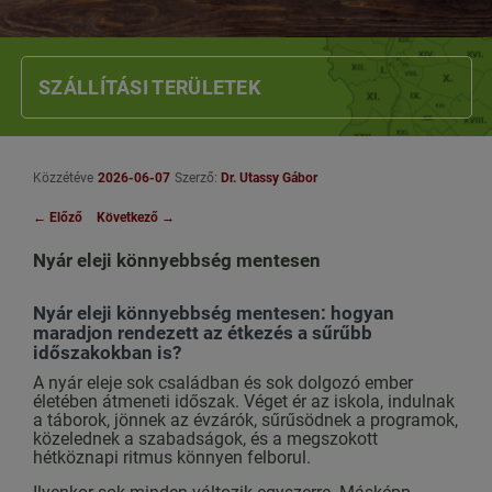
SZÁLLÍTÁSI TERÜLETEK
Közzétéve
2026-06-07
Szerző:
Dr. Utassy Gábor
←
Előző
Következő
→
Nyár eleji könnyebbség mentesen
Nyár eleji könnyebbség mentesen: hogyan
maradjon rendezett az étkezés a sűrűbb
időszakokban is?
A nyár eleje sok családban és sok dolgozó ember
életében átmeneti időszak. Véget ér az iskola, indulnak
a táborok, jönnek az évzárók, sűrűsödnek a programok,
közelednek a szabadságok, és a megszokott
hétköznapi ritmus könnyen felborul.