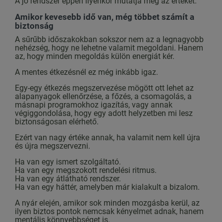
A jó rendszer éppen ilyenkor mutatja meg az értékét.
Amikor kevesebb idő van, még többet számít a
biztonság
A sűrűbb időszakokban sokszor nem az a legnagyobb
nehézség, hogy ne lehetne valamit megoldani. Hanem
az, hogy minden megoldás külön energiát kér.
A mentes étkezésnél ez még inkább igaz.
Egy-egy étkezés megszervezése mögött ott lehet az
alapanyagok ellenőrzése, a főzés, a csomagolás, a
másnapi programokhoz igazítás, vagy annak
végiggondolása, hogy egy adott helyzetben mi lesz
biztonságosan elérhető.
Ezért van nagy értéke annak, ha valamit nem kell újra
és újra megszervezni.
Ha van egy ismert szolgáltató.
Ha van egy megszokott rendelési ritmus.
Ha van egy átlátható rendszer.
Ha van egy háttér, amelyben már kialakult a bizalom.
A nyár elején, amikor sok minden mozgásba kerül, az
ilyen biztos pontok nemcsak kényelmet adnak, hanem
mentális könnyebbséget is.