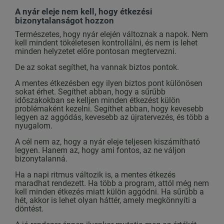
A nyár eleje nem kell, hogy étkezési
bizonytalanságot hozzon
Természetes, hogy nyár elején változnak a napok. Nem
kell mindent tökéletesen kontrollálni, és nem is lehet
minden helyzetet előre pontosan megtervezni.
De az sokat segíthet, ha vannak biztos pontok.
A mentes étkezésben egy ilyen biztos pont különösen
sokat érhet. Segíthet abban, hogy a sűrűbb
időszakokban se kelljen minden étkezést külön
problémaként kezelni. Segíthet abban, hogy kevesebb
legyen az aggódás, kevesebb az újratervezés, és több a
nyugalom.
A cél nem az, hogy a nyár eleje teljesen kiszámítható
legyen. Hanem az, hogy ami fontos, az ne váljon
bizonytalanná.
Ha a napi ritmus változik is, a mentes étkezés
maradhat rendezett. Ha több a program, attól még nem
kell minden étkezés miatt külön aggódni. Ha sűrűbb a
hét, akkor is lehet olyan háttér, amely megkönnyíti a
döntést.