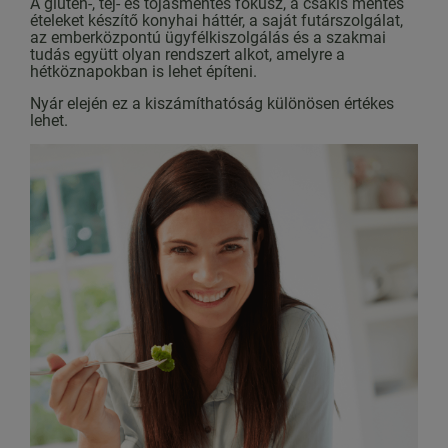
A glutén-, tej- és tojásmentes fókusz, a csakis mentes
ételeket készítő konyhai háttér, a saját futárszolgálat,
az emberközpontú ügyfélkiszolgálás és a szakmai
tudás együtt olyan rendszert alkot, amelyre a
hétköznapokban is lehet építeni.
Nyár elején ez a kiszámíthatóság különösen értékes
lehet.