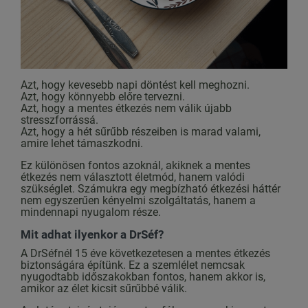
Azt, hogy kevesebb napi döntést kell meghozni.
Azt, hogy könnyebb előre tervezni.
Azt, hogy a mentes étkezés nem válik újabb
stresszforrássá.
Azt, hogy a hét sűrűbb részeiben is marad valami,
amire lehet támaszkodni.
Ez különösen fontos azoknál, akiknek a mentes
étkezés nem választott életmód, hanem valódi
szükséglet. Számukra egy megbízható étkezési háttér
nem egyszerűen kényelmi szolgáltatás, hanem a
mindennapi nyugalom része.
Mit adhat ilyenkor a DrSéf?
A DrSéfnél 15 éve következetesen a mentes étkezés
biztonságára építünk. Ez a szemlélet nemcsak
nyugodtabb időszakokban fontos, hanem akkor is,
amikor az élet kicsit sűrűbbé válik.