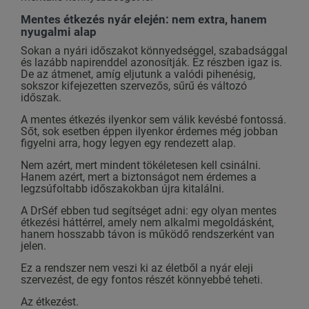
Mentes étkezés nyár elején: nem extra, hanem
nyugalmi alap
Sokan a nyári időszakot könnyedséggel, szabadsággal
és lazább napirenddel azonosítják. Ez részben igaz is.
De az átmenet, amíg eljutunk a valódi pihenésig,
sokszor kifejezetten szervezős, sűrű és változó
időszak.
A mentes étkezés ilyenkor sem válik kevésbé fontossá.
Sőt, sok esetben éppen ilyenkor érdemes még jobban
figyelni arra, hogy legyen egy rendezett alap.
Nem azért, mert mindent tökéletesen kell csinálni.
Hanem azért, mert a biztonságot nem érdemes a
legzsúfoltabb időszakokban újra kitalálni.
A DrSéf ebben tud segítséget adni: egy olyan mentes
étkezési háttérrel, amely nem alkalmi megoldásként,
hanem hosszabb távon is működő rendszerként van
jelen.
Ez a rendszer nem veszi ki az életből a nyár eleji
szervezést, de egy fontos részét könnyebbé teheti.
Az étkezést.