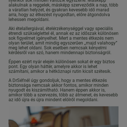
Ilyenkor sok minden változik egyszerre. Másképp
alakulnak a reggelek, másképp szerveződik a nap, több
a váratlan helyzet, és gyakran kevesebb idő marad
arra, hogy az étkezést nyugodtan, előre átgondolva
lehessen megoldani.
Aki ételallergiával, ételérzékenységgel vagy speciális
étrendi szükséglettel él, annak ez az időszak különösen
sok figyelmet igényelhet. Mert a mentes étkezés nem
olyan terület, amit mindig egyszerűen „majd valahogy”
meg lehet oldani. Sok esetben nemcsak kényelmi
kérdésről van szó, hanem mindennapi biztonságról.
Éppen ezért nyár elején különösen sokat ér egy biztos
pont. Egy olyan háttér, amelyre akkor is lehet
számítani, amikor a hétköznapi rutin kicsit szétesik.
A DrSéfnél úgy gondoljuk, hogy a mentes étkezés
biztonsága nemcsak akkor fontos, amikor minden
nyugodt és kiszámítható. Hanem éppen akkor is,
amikor több a szervezés, több az átmenet, és kevesebb
az idő újra és újra mindent elölről megoldani.