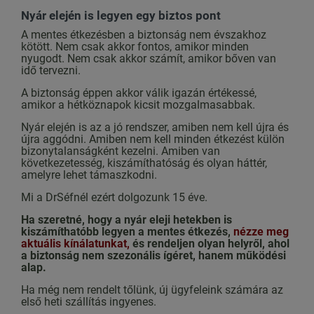
Nyár elején is legyen egy biztos pont
A mentes étkezésben a biztonság nem évszakhoz
kötött. Nem csak akkor fontos, amikor minden
nyugodt. Nem csak akkor számít, amikor bőven van
idő tervezni.
A biztonság éppen akkor válik igazán értékessé,
amikor a hétköznapok kicsit mozgalmasabbak.
Nyár elején is az a jó rendszer, amiben nem kell újra és
újra aggódni. Amiben nem kell minden étkezést külön
bizonytalanságként kezelni. Amiben van
következetesség, kiszámíthatóság és olyan háttér,
amelyre lehet támaszkodni.
Mi a DrSéfnél ezért dolgozunk 15 éve.
Ha szeretné, hogy a nyár eleji hetekben is
kiszámíthatóbb legyen a mentes étkezés,
nézze meg
aktuális kínálatunkat,
és rendeljen olyan helyről, ahol
a biztonság nem szezonális ígéret, hanem működési
alap.
Ha még nem rendelt tőlünk, új ügyfeleink számára az
első heti szállítás ingyenes.