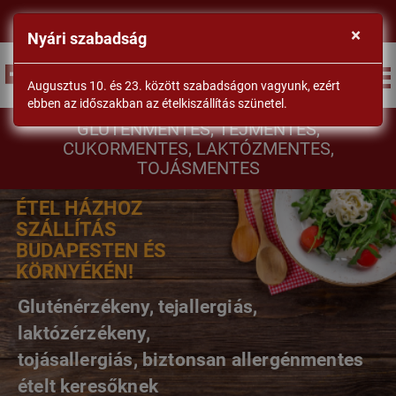
×
Nyári szabadság
BEJELENTKEZÉS
Augusztus 10. és 23. között szabadságon vagyunk, ezért
ebben az időszakban az ételkiszállítás szünetel.
DrSéf
GLUTÉNMENTES, TEJMENTES,
CUKORMENTES, LAKTÓZMENTES,
TOJÁSMENTES
ÉTEL HÁZHOZ
SZÁLLÍTÁS
BUDAPESTEN ÉS
KÖRNYÉKÉN!
Gluténérzékeny, tejallergiás,
laktózérzékeny,
tojásallergiás, biztonsan allergénmentes
ételt keresőknek