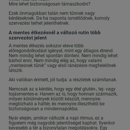
Mire lehet biztonságosan támaszkodni?
Ezek önmagukban talán nem tűnnek nagy
kérdéseknek. De ha naponta ismétlődnek, komoly
szervezési terhet jelenthetnek.
A mentes étkezésnél a változó rutin több
szervezést jelent
A mentes étkezés sokszor eleve több
előregondolkodást igényel, mint egy átlagos étrend.
Nem mindig lehet spontán dönteni. Nem mindig lehet
bárhol enni. Nem mindig elég az, hogy valami
„mentesnek tűnik” vagy első ránézésre megfelelőnek
látszik.
Aki valóban érintett, jól tudja: a részletek számítanak.
Nemcsak az a kérdés, hogy egy étel glutén-, tej- vagy
tojásmentes-e. Hanem az is, hogy honnan származik,
milyen körülmények között készült, mennyire
megbízható a háttér, és mennyire illeszthető be
biztonságosan a mindennapokba.
Nyár elején, amikor változik a napi ritmus, ez a
figyelem még nagyobb jelentőséget kaphat. Ilyenkor
kevesebb a tér a bizonytalan megoldásokra. Egy