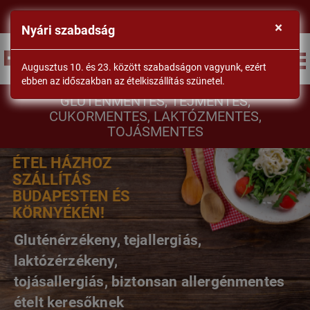
×
Nyári szabadság
BEJELENTKEZÉS
Augusztus 10. és 23. között szabadságon vagyunk, ezért
ebben az időszakban az ételkiszállítás szünetel.
DrSéf
GLUTÉNMENTES, TEJMENTES,
CUKORMENTES, LAKTÓZMENTES,
TOJÁSMENTES
ÉTEL HÁZHOZ
SZÁLLÍTÁS
BUDAPESTEN ÉS
KÖRNYÉKÉN!
Gluténérzékeny, tejallergiás,
laktózérzékeny,
tojásallergiás, biztonsan allergénmentes
ételt keresőknek