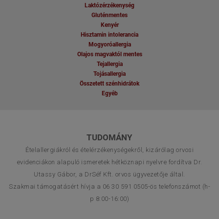
Laktózérzékenység
Gluténmentes
Kenyér
Hisztamin intolerancia
Mogyoróallergia
Olajos magvaktól mentes
Tejallergia
Tojásallergia
Összetett szénhidrátok
Egyéb
TUDOMÁNY
Ételallergiákról és ételérzékenységekről, kizárólag orvosi
evidenciákon alapuló ismeretek hétköznapi nyelvre fordítva Dr.
Utassy Gábor, a DrSéf Kft. orvos ügyvezetője által.
Szakmai támogatásért hívja a 06 30 591 0505-ös telefonszámot (h-
p 8:00-16:00)