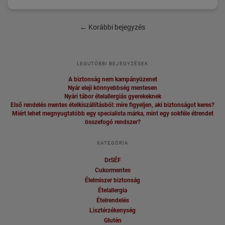
←
Korábbi bejegyzés
LEGUTÓBBI BEJEGYZÉSEK
A biztonság nem kampányüzenet
Nyár eleji könnyebbség mentesen
Nyári tábor ételallergiás gyerekeknek
Első rendelés mentes ételkiszállításból: mire figyeljen, aki biztonságot keres?
Miért lehet megnyugtatóbb egy specialista márka, mint egy sokféle étrendet
összefogó rendszer?
KATEGÓRIA
DrSÉF
Cukormentes
Élelmiszer biztonság
Ételallergia
Ételrendelés
Lisztérzékenység
Glutén