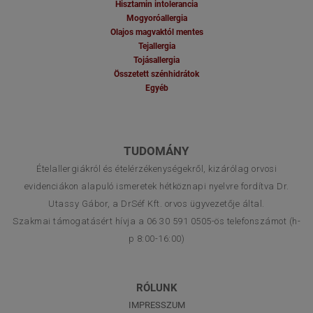
Hisztamin intolerancia
Mogyoróallergia
Olajos magvaktól mentes
Tejallergia
Tojásallergia
Összetett szénhidrátok
Egyéb
TUDOMÁNY
Ételallergiákról és ételérzékenységekről, kizárólag orvosi
evidenciákon alapuló ismeretek hétköznapi nyelvre fordítva Dr.
Utassy Gábor, a DrSéf Kft. orvos ügyvezetője által.
Szakmai támogatásért hívja a 06 30 591 0505-ös telefonszámot (h-
p 8:00-16:00)
RÓLUNK
IMPRESSZUM