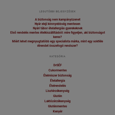
LEGUTÓBBI BEJEGYZÉSEK
A biztonság nem kampányüzenet
Nyár eleji könnyebbség mentesen
Nyári tábor ételallergiás gyerekeknek
Első rendelés mentes ételkiszállításból: mire figyeljen, aki biztonságot
keres?
Miért lehet megnyugtatóbb egy specialista márka, mint egy sokféle
étrendet összefogó rendszer?
KATEGÓRIA
DrSÉF
Cukormentes
Élelmiszer biztonság
Ételallergia
Ételrendelés
Lisztérzékenység
Glutén
Laktózérzékenység
Gluténmentes
Kenyér