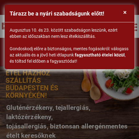
×
Tárazz be a nyári szabadságunk előtt!
BEJELENTKEZÉS
Augusztus 10. és 23. között szabadságon leszünk, ezért
ebben az időszakban nem lesz ételkiszállítás.
DrSéf
GLUTÉNMENTES, TEJMENTES,
Gondoskodj előre a biztonságos, mentes fogásokról: válogass
CUKORMENTES, LAKTÓZMENTES,
az aktuális és a jövő heti étlapunk
fagyasztható ételei közül
,
TOJÁSMENTES
és töltsd fel időben a fagyasztódat!
ÉTEL HÁZHOZ
SZÁLLÍTÁS
BUDAPESTEN ÉS
KÖRNYÉKÉN!
Gluténérzékeny, tejallergiás,
laktózérzékeny,
tojásallergiás, biztonsan allergénmentes
ételt keresőknek