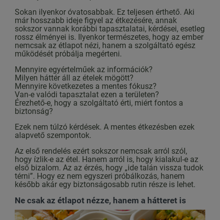
Sokan ilyenkor óvatosabbak. Ez teljesen érthető. Aki
már hosszabb ideje figyel az étkezésére, annak
sokszor vannak korábbi tapasztalatai, kérdései, esetleg
rossz élményei is. Ilyenkor természetes, hogy az ember
nemcsak az étlapot nézi, hanem a szolgáltató egész
működését próbálja megérteni.
Mennyire egyértelműek az információk?
Milyen háttér áll az ételek mögött?
Mennyire következetes a mentes fókusz?
Van-e valódi tapasztalat ezen a területen?
Érezhető-e, hogy a szolgáltató érti, miért fontos a
biztonság?
Ezek nem túlzó kérdések. A mentes étkezésben ezek
alapvető szempontok.
Az első rendelés ezért sokszor nemcsak arról szól,
hogy ízlik-e az étel. Hanem arról is, hogy kialakul-e az
első bizalom. Az az érzés, hogy „ide talán vissza tudok
térni”. Hogy ez nem egyszeri próbálkozás, hanem
később akár egy biztonságosabb rutin része is lehet.
Ne csak az étlapot nézze, hanem a hátteret is