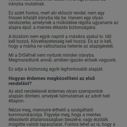
irányba mutatnak.
Ez azért fontos, mert aki először rendel, nem egy
frissen kitalált irányba lép be. Hanem egy olyan
rendszerbe, amelynek a működése régóta ugyanarra az
alapra épül: a mentes étkezés biztonságára.
A bizalom nem egyik napról a másikra alakul ki. Idő
kell hozzá. Következetesség kell hozzá. És az is kell,
hogy a márka ne változtassa hetente az alapígéretét.
Mi a DrSéfnél nem nyitunk minden irányba.
Megmaradtunk annál, amiben igazán erősek vagyunk.
Ez adja a biztonság egyik legfontosabb alapját.
Hogyan érdemes megközelíteni az első
rendelést?
Az első rendelésnél érdemes olyan szempontok
alapján dönteni, amelyek túlmutatnak az adott heti
étlapon.
Nézze meg, mennyire érthető a szolgáltató
kommunikációja. Figyelje meg, hogy a mentes
étkezésről általánosságban beszél-e, vagy érződik
mögötte valódi tapasztalat. Fontos lehet az is, hogy a