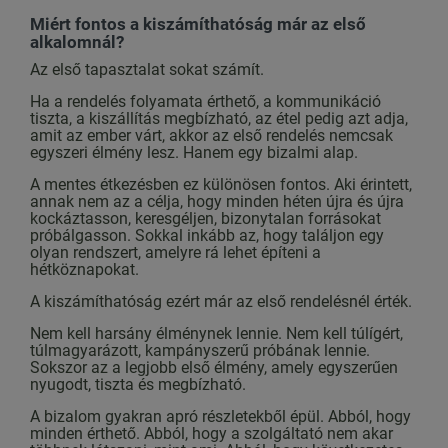
Miért fontos a kiszámíthatóság már az első
alkalomnál?
Az első tapasztalat sokat számít.
Ha a rendelés folyamata érthető, a kommunikáció
tiszta, a kiszállítás megbízható, az étel pedig azt adja,
amit az ember várt, akkor az első rendelés nemcsak
egyszeri élmény lesz. Hanem egy bizalmi alap.
A mentes étkezésben ez különösen fontos. Aki érintett,
annak nem az a célja, hogy minden héten újra és újra
kockáztasson, keresgéljen, bizonytalan forrásokat
próbálgasson. Sokkal inkább az, hogy találjon egy
olyan rendszert, amelyre rá lehet építeni a
hétköznapokat.
A kiszámíthatóság ezért már az első rendelésnél érték.
Nem kell harsány élménynek lennie. Nem kell túlígért,
túlmagyarázott, kampányszerű próbának lennie.
Sokszor az a legjobb első élmény, amely egyszerűen
nyugodt, tiszta és megbízható.
A bizalom gyakran apró részletekből épül. Abból, hogy
minden érthető. Abból, hogy a szolgáltató nem akar