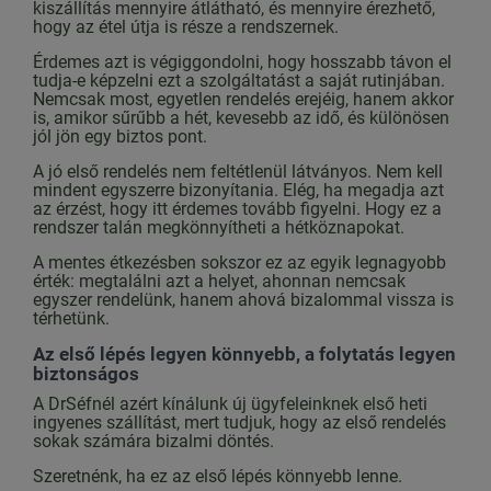
kiszállítás mennyire átlátható, és mennyire érezhető,
hogy az étel útja is része a rendszernek.
Érdemes azt is végiggondolni, hogy hosszabb távon el
tudja-e képzelni ezt a szolgáltatást a saját rutinjában.
Nemcsak most, egyetlen rendelés erejéig, hanem akkor
is, amikor sűrűbb a hét, kevesebb az idő, és különösen
jól jön egy biztos pont.
A jó első rendelés nem feltétlenül látványos. Nem kell
mindent egyszerre bizonyítania. Elég, ha megadja azt
az érzést, hogy itt érdemes tovább figyelni. Hogy ez a
rendszer talán megkönnyítheti a hétköznapokat.
A mentes étkezésben sokszor ez az egyik legnagyobb
érték: megtalálni azt a helyet, ahonnan nemcsak
egyszer rendelünk, hanem ahová bizalommal vissza is
térhetünk.
Az első lépés legyen könnyebb, a folytatás legyen
biztonságos
A DrSéfnél azért kínálunk új ügyfeleinknek első heti
ingyenes szállítást, mert tudjuk, hogy az első rendelés
sokak számára bizalmi döntés.
Szeretnénk, ha ez az első lépés könnyebb lenne.