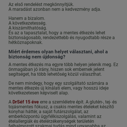
Az első rendelést megkönnyítjük.
A maradást azonban nem a kedvezmény adja.
Hanem a bizalom.
A következetesség.
A kiszámíthatóság.
És az a tapasztalat, hogy a mentes étkezés lehet
biztonságosabb, rendezettebb és nyugodtabb része a
hétköznapoknak.
Miért érdemes olyan helyet választani, ahol a
biztonság nem újdonság?
A mentes étkezés ma egyre több helyen jelenik meg. Ez
önmagában jó irány, hiszen sok embernek jelent
segítséget, ha több lehetőség közül választhat.
De nem mindegy, hogy egy szolgáltató számára a
mentes étkezés új kínálati elem, vagy hosszú ideje
következetesen képviselt alap.
A
DrSéf 15 éve
erre a szemléletre épít. A glutén-, tej- és
tojásmentes fókusz, a csakis mentes ételeket készítő
konyhai háttér, a saját futárszolgálat, az
emberközpontú ügyfélkiszolgálás, valamint az
ételallergiák és ételérzékenységek területén
felhalmozott szakmai tudás mind ugyanabba az