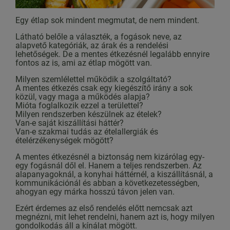
Egy étlap sok mindent megmutat, de nem mindent.
Látható belőle a választék, a fogások neve, az
alapvető kategóriák, az árak és a rendelési
lehetőségek. De a mentes étkezésnél legalább ennyire
fontos az is, ami az étlap mögött van.
Milyen szemlélettel működik a szolgáltató?
A mentes étkezés csak egy kiegészítő irány a sok
közül, vagy maga a működés alapja?
Mióta foglalkozik ezzel a területtel?
Milyen rendszerben készülnek az ételek?
Van-e saját kiszállítási háttér?
Van-e szakmai tudás az ételallergiák és
ételérzékenységek mögött?
A mentes étkezésnél a biztonság nem kizárólag egy-
egy fogásnál dől el. Hanem a teljes rendszerben. Az
alapanyagoknál, a konyhai háttérnél, a kiszállításnál, a
kommunikációnál és abban a következetességben,
ahogyan egy márka hosszú távon jelen van.
Ezért érdemes az első rendelés előtt nemcsak azt
megnézni, mit lehet rendelni, hanem azt is, hogy milyen
gondolkodás áll a kínálat mögött.