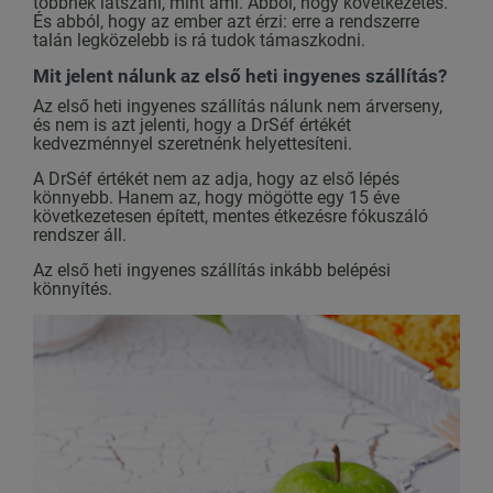
többnek látszani, mint ami. Abból, hogy következetes.
És abból, hogy az ember azt érzi: erre a rendszerre
talán legközelebb is rá tudok támaszkodni.
Mit jelent nálunk az első heti ingyenes szállítás?
Az első heti ingyenes szállítás nálunk nem árverseny,
és nem is azt jelenti, hogy a DrSéf értékét
kedvezménnyel szeretnénk helyettesíteni.
A DrSéf értékét nem az adja, hogy az első lépés
könnyebb. Hanem az, hogy mögötte egy 15 éve
következetesen épített, mentes étkezésre fókuszáló
rendszer áll.
Az első heti ingyenes szállítás inkább belépési
könnyítés.