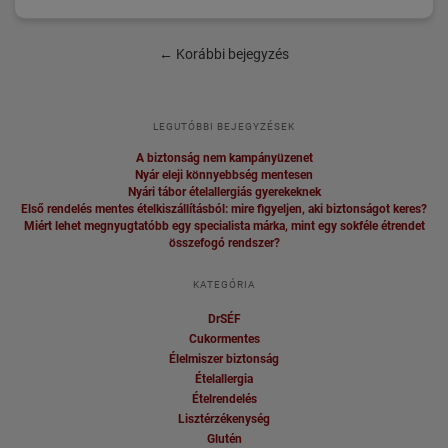
←
Korábbi bejegyzés
LEGUTÓBBI BEJEGYZÉSEK
A biztonság nem kampányüzenet
Nyár eleji könnyebbség mentesen
Nyári tábor ételallergiás gyerekeknek
Első rendelés mentes ételkiszállításból: mire figyeljen, aki biztonságot keres?
Miért lehet megnyugtatóbb egy specialista márka, mint egy sokféle étrendet
összefogó rendszer?
KATEGÓRIA
DrSÉF
Cukormentes
Élelmiszer biztonság
Ételallergia
Ételrendelés
Lisztérzékenység
Glutén