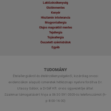
Laktózérzékenység
Gluténmentes
Kenyér
Hisztamin intolerancia
Mogyoróallergia
Olajos magvaktól mentes
Tejallergia
Tojásallergia
Összetett szénhidrátok
Egyéb
TUDOMÁNY
Ételallergiákról és ételérzékenységekről, kizárólag orvosi
evidenciákon alapuló ismeretek hétköznapi nyelvre fordítva Dr.
Utassy Gábor, a DrSéf Kft. orvos ügyvezetője által.
Szakmai támogatásért hívja a 06 30 591 0505-ös telefonszámot (h-
p 8:00-16:00)