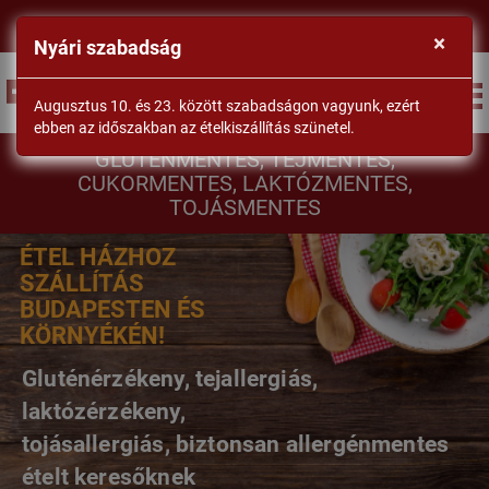
×
Nyári szabadság
BEJELENTKEZÉS
Augusztus 10. és 23. között szabadságon vagyunk, ezért
ebben az időszakban az ételkiszállítás szünetel.
DrSéf
GLUTÉNMENTES, TEJMENTES,
CUKORMENTES, LAKTÓZMENTES,
TOJÁSMENTES
ÉTEL HÁZHOZ
SZÁLLÍTÁS
BUDAPESTEN ÉS
KÖRNYÉKÉN!
Gluténérzékeny, tejallergiás,
laktózérzékeny,
tojásallergiás, biztonsan allergénmentes
ételt keresőknek