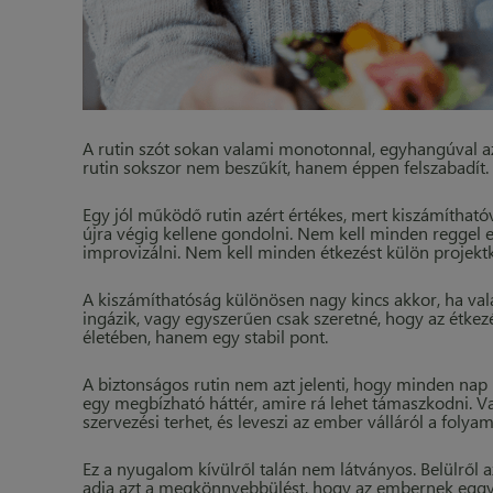
A rutin szót sokan valami monotonnal, egyhangúval a
rutin sokszor nem beszűkít, hanem éppen felszabadít.
Egy jól működő rutin azért értékes, mert kiszámítható
újra végig kellene gondolni. Nem kell minden reggel e
improvizálni. Nem kell minden étkezést külön projektk
A kiszámíthatóság különösen nagy kincs akkor, ha valak
ingázik, vagy egyszerűen csak szeretné, hogy az étkez
életében, hanem egy stabil pont.
A biztonságos rutin nem azt jelenti, hogy minden nap u
egy megbízható háttér, amire rá lehet támaszkodni. V
szervezési terhet, és leveszi az ember válláról a folya
Ez a nyugalom kívülről talán nem látványos. Belülről
adja azt a megkönnyebbülést, hogy az embernek eggyel