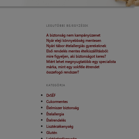
LEGUTÓBBI BEJEGYZÉSEK
A biztonság nem kampányüzenet
Nyár eleji könnyebbség mentesen
Nyári tábor ételallergiás gyerekeknek
Első rendelés mentes ételkiszállításból:
mire figyeljen, aki biztonságot keres?
Miért lehet megnyugtatóbb egy specialista
márka, mint egy sokféle étrendet
összefogó rendszer?
KATEGÓRIA
DrSÉF
Cukormentes
Élelmiszer biztonság
Ételallergia
Ételrendelés
Lisztérzékenység
Glutén
Laktózérzékenység