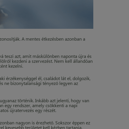
zonosítják. A mentes étkezésben azonban a
vá teszi azt, amit máskülönben naponta újra és
lölről kezdeni a szervezést. Nem kell állandóan
ént kezelni.
i érzékenységgel él, családot lát el, dolgozik,
és ne bizonytalansági tényező legyen az
gyanaz történik. Inkább azt jelenti, hogy van
an egy rendszer, amely csökkenti a napi
matos újratervezés egy részét.
 azonban nagyon is érezhető. Sokszor éppen ez
 kevesebb területet kell kézben tartania.