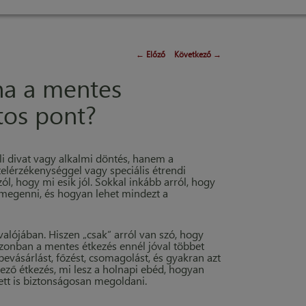
←
Előző
Következő
→
ha a mentes
tos pont?
 divat vagy alkalmi döntés, hanem a
telérzékenységgel vagy speciális étrendi
ól, hogy mi esik jól. Sokkal inkább arról, hogy
l megenni, és hogyan lehet mindezt a
alójában. Hiszen „csak” arról van szó, hogy
azonban a mentes étkezés ennél jóval többet
, bevásárlást, főzést, csomagolást, és gyakran azt
tkező étkezés, mi lesz a holnapi ebéd, hogyan
lett is biztonságosan megoldani.