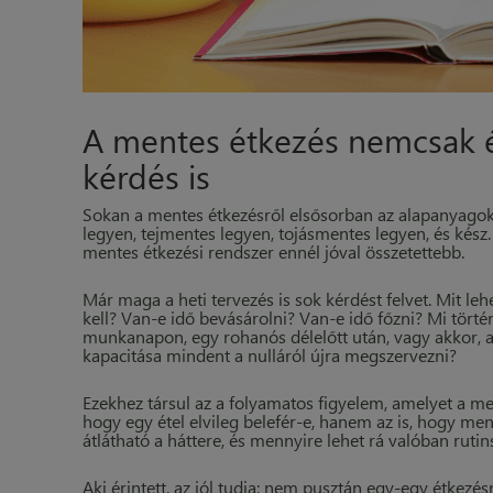
A mentes étkezés nemcsak é
kérdés is
Sokan a mentes étkezésről elsősorban az alapanyago
legyen, tejmentes legyen, tojásmentes legyen, és kés
mentes étkezési rendszer ennél jóval összetettebb.
Már maga a heti tervezés is sok kérdést felvet. Mit l
kell? Van-e idő bevásárolni? Van-e idő főzni? Mi tört
munkanapon, egy rohanós délelőtt után, vagy akkor, a
kapacitása mindent a nulláról újra megszervezni?
Ezekhez társul az a folyamatos figyelem, amelyet a m
hogy egy étel elvileg belefér-e, hanem az is, hogy me
átlátható a háttere, és mennyire lehet rá valóban rut
Aki érintett, az jól tudja: nem pusztán egy-egy étkez