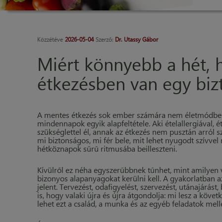
Közzétéve
2026-05-04
Szerző:
Dr. Utassy Gábor
Miért könnyebb a hét, 
étkezésben van egy biz
A mentes étkezés sok ember számára nem életmódbeli
mindennapok egyik alapfeltétele. Aki ételallergiával, é
szükséglettel él, annak az étkezés nem pusztán arról sz
mi biztonságos, mi fér bele, mit lehet nyugodt szívve
hétköznapok sűrű ritmusába beilleszteni.
Kívülről ez néha egyszerűbbnek tűnhet, mint amilyen v
bizonyos alapanyagokat kerülni kell. A gyakorlatban 
jelent. Tervezést, odafigyelést, szervezést, utánajárást
is, hogy valaki újra és újra átgondolja: mi lesz a köve
lehet ezt a család, a munka és az egyéb feladatok mel