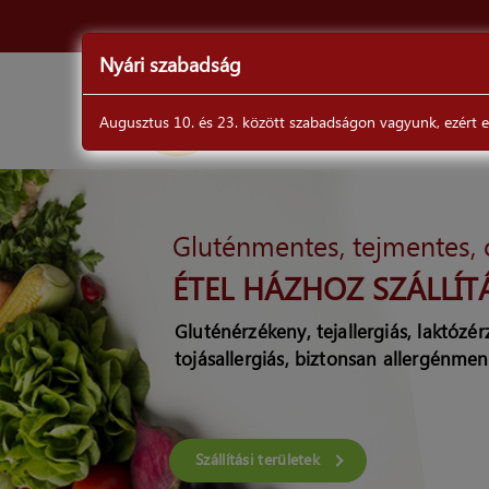
Nyári szabadság
ÉTLAP
Augusztus 10. és 23. között szabadságon vagyunk, ezért ebb
DrSéf
Gluténmentes, tejmentes,
ÉTEL HÁZHOZ SZÁLLÍT
Gluténérzékeny, tejallergiás, laktózé
tojásallergiás, biztonsan allergénmen
Szállítási területek