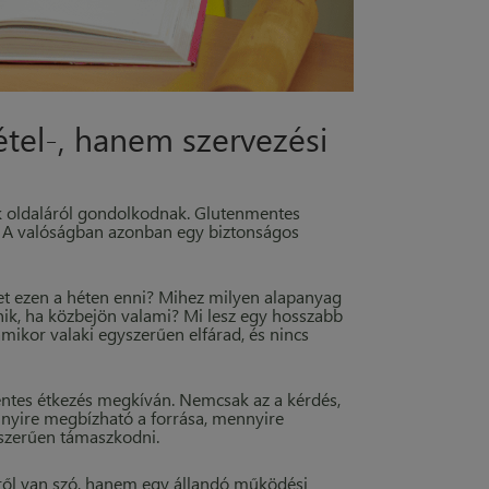
tel-, hanem szervezési
k oldaláról gondolkodnak. Glutenmentes
z. A valóságban azonban egy biztonságos
ehet ezen a héten enni? Mihez milyen alapanyag
énik, ha közbejön valami? Mi lesz egy hosszabb
mikor valaki egyszerűen elfárad, és nincs
entes étkezés megkíván. Nemcsak az a kérdés,
nnyire megbízható a forrása, mennyire
inszerűen támaszkodni.
ésről van szó, hanem egy állandó működési