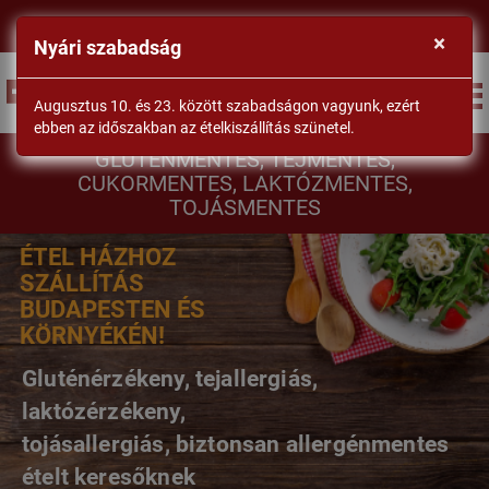
×
Nyári szabadság
BEJELENTKEZÉS
Augusztus 10. és 23. között szabadságon vagyunk, ezért
ebben az időszakban az ételkiszállítás szünetel.
DrSéf
GLUTÉNMENTES, TEJMENTES,
CUKORMENTES, LAKTÓZMENTES,
TOJÁSMENTES
ÉTEL HÁZHOZ
SZÁLLÍTÁS
BUDAPESTEN ÉS
KÖRNYÉKÉN!
Gluténérzékeny, tejallergiás,
laktózérzékeny,
tojásallergiás, biztonsan allergénmentes
ételt keresőknek