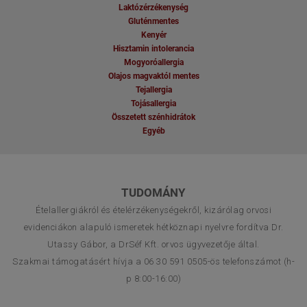
Laktózérzékenység
Gluténmentes
Kenyér
Hisztamin intolerancia
Mogyoróallergia
Olajos magvaktól mentes
Tejallergia
Tojásallergia
Összetett szénhidrátok
Egyéb
TUDOMÁNY
Ételallergiákról és ételérzékenységekről, kizárólag orvosi
evidenciákon alapuló ismeretek hétköznapi nyelvre fordítva Dr.
Utassy Gábor, a DrSéf Kft. orvos ügyvezetője által.
Szakmai támogatásért hívja a 06 30 591 0505-ös telefonszámot (h-
p 8:00-16:00)