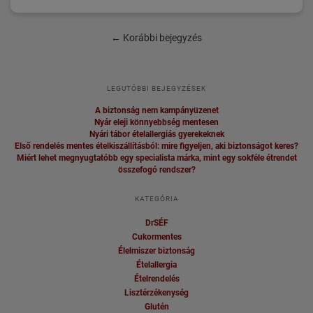
←
Korábbi bejegyzés
LEGUTÓBBI BEJEGYZÉSEK
A biztonság nem kampányüzenet
Nyár eleji könnyebbség mentesen
Nyári tábor ételallergiás gyerekeknek
Első rendelés mentes ételkiszállításból: mire figyeljen, aki biztonságot keres?
Miért lehet megnyugtatóbb egy specialista márka, mint egy sokféle étrendet
összefogó rendszer?
KATEGÓRIA
DrSÉF
Cukormentes
Élelmiszer biztonság
Ételallergia
Ételrendelés
Lisztérzékenység
Glutén