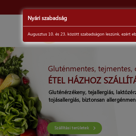
Nyári szabadság
ÉTLAP
Augusztus 10. és 23. között szabadságon leszünk, ezért ebb
DrSéf
Gluténmentes, tejmentes,
ÉTEL HÁZHOZ SZÁLLÍT
Gluténérzékeny, tejallergiás, laktózé
tojásallergiás, biztonsan allergénmen
Szállítási területek