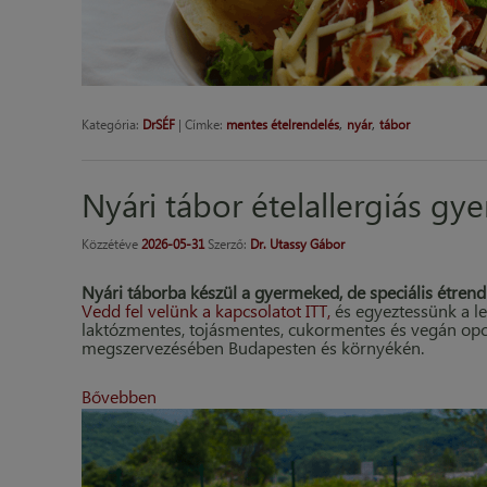
,
,
Kategória:
DrSÉF
|
Címke:
mentes ételrendelés
nyár
tábor
Nyári tábor ételallergiás gy
Közzétéve
2026-05-31
Szerző:
Dr. Utassy Gábor
Nyári táborba készül a gyermeked, de speciális étren
Vedd fel velünk a kapcsolatot ITT,
és egyeztessünk a le
laktózmentes, tojásmentes, cukormentes és vegán opció
megszervezésében Budapesten és környékén.
Bővebben