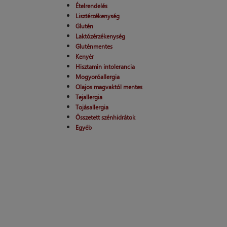
Ételrendelés
Lisztérzékenység
Glutén
Laktózérzékenység
Gluténmentes
Kenyér
Hisztamin intolerancia
Mogyoróallergia
Olajos magvaktól mentes
Tejallergia
Tojásallergia
Összetett szénhidrátok
Egyéb