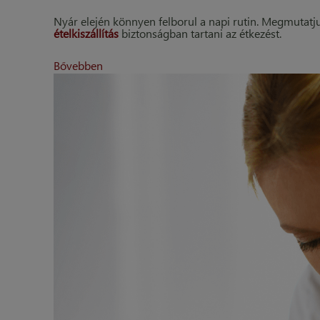
Nyár elején könnyen felborul a napi rutin. Megmutatj
ételkiszállítás
biztonságban tartani az étkezést.
Bővebben