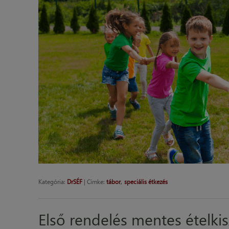
,
Kategória:
DrSÉF
|
Címke:
tábor
speciális étkezés
Első rendelés mentes ételkisz