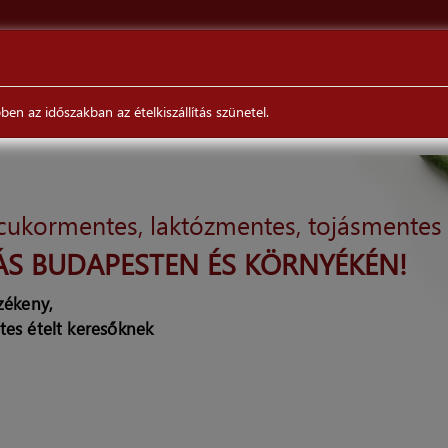
ÉTELEINKRŐL
VÉLEMÉNYEK
RENDELÉS/SZÁLLÍTÁS
en az időszakban az ételkiszállítás szünetel.
 cukormentes, laktózmentes, tojásmentes
ÁS BUDAPESTEN ÉS KÖRNYÉKÉN!
rzékeny,
tes ételt keresőknek