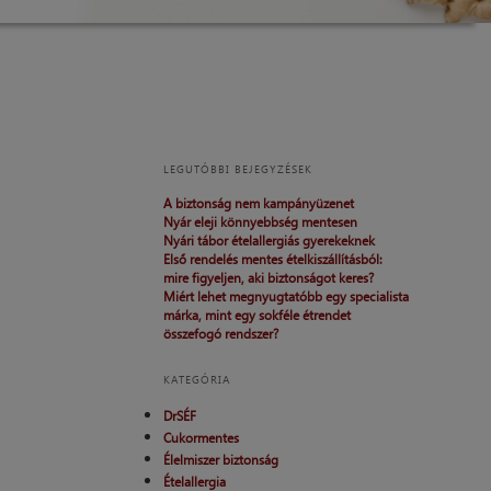
LEGUTÓBBI BEJEGYZÉSEK
A biztonság nem kampányüzenet
Nyár eleji könnyebbség mentesen
Nyári tábor ételallergiás gyerekeknek
Első rendelés mentes ételkiszállításból:
mire figyeljen, aki biztonságot keres?
Miért lehet megnyugtatóbb egy specialista
márka, mint egy sokféle étrendet
összefogó rendszer?
KATEGÓRIA
DrSÉF
Cukormentes
Élelmiszer biztonság
Ételallergia